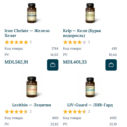
Iron Chelate — Железо
Kelp — Келп (Бурая
Хелат
водоросль)
2
2
Код товара:
1784
Код товара:
410
PV:
14,65
PV:
10,44
MDL562,91
MDL401,33
Lecithin — Лецитин
LIV-Guard — ЛИВ-Гард
2
2
Код товара:
1661
Код товара:
4015
PV:
22,82
PV:
22,19