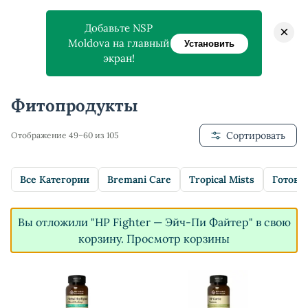
Добавьте NSP
×
Moldova на главный
Установить
экран!
Главная
>
Магазин
>
Фитопродукты
Фитопродукты
Сортировать
Отображение 49–60 из 105
Все Категории
Bremani Care
Tropical Mists
Готовы
Вы отложили "HP Fighter — Эйч-Пи Файтер" в свою
корзину.
Просмотр корзины