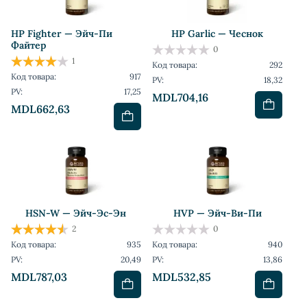
HP Fighter — Эйч-Пи
HP Garlic — Чеснок
Файтер
0
1
Код товара:
292
Код товара:
917
PV:
18,32
PV:
17,25
MDL704,16
MDL662,63
HSN-W — Эйч-Эс-Эн
HVP — Эйч-Ви-Пи
2
0
Код товара:
935
Код товара:
940
PV:
20,49
PV:
13,86
MDL787,03
MDL532,85