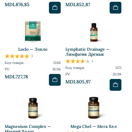
MDL876,85
MDL852,87
Loclo — Локло
Lymphatic Drainage —
Лимфатик Дренаж
3
1
Код товара:
1346
Код товара:
3171
PV:
18,94
PV:
20,98
MDL727,78
MDL805,97
Magnesium Complex —
Mega Chel — Мега Хел
Магний Хелат