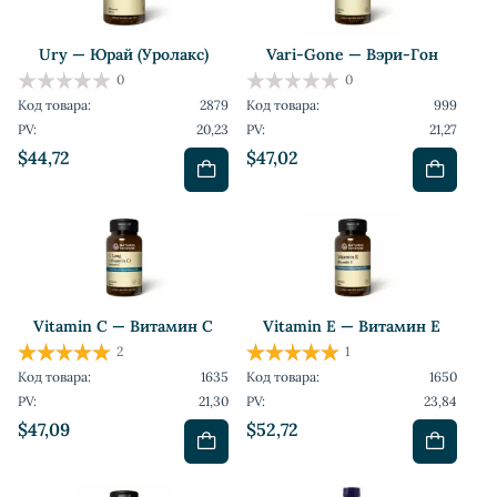
Ury — Юрай (Уролакс)
Vari-Gone — Вэри-Гон
0
0
Код товара:
2879
Код товара:
999
PV:
20,23
PV:
21,27
$44,72
$47,02
Vitamin C — Витамин C
Vitamin E — Витамин Е
2
1
Код товара:
1635
Код товара:
1650
PV:
21,30
PV:
23,84
$47,09
$52,72