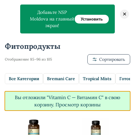
Добавьте NSP
×
Moldova на главный
Установить
экран!
Главная
>
Магазин
>
Фитопродукты
Фитопродукты
Сортировать
Отображение 85–96 из 105
Все Категории
Bremani Care
Tropical Mists
Готовы
Вы отложили "Vitamin C — Витамин C" в свою
корзину.
Просмотр корзины