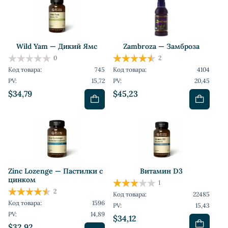
Wild Yam — Дикий Ямс
Zambroza — Замброза
0
2
Код товара:
745
Код товара:
4104
PV:
15,72
PV:
20,45
$34,79
$45,23
Zinc Lozenge — Пастилки с
Витамин D3
цинком
1
2
Код товара:
22485
Код товара:
1596
PV:
15,43
PV:
14,89
$34,12
$32,92