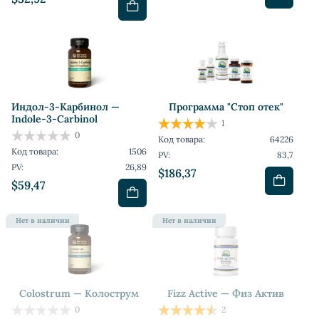
Индoл-3-Карбинол —
Программа "Стоп отек"
Indole-3-Carbinol
1
0
Код товара:
64226
Код товара:
1506
PV:
83,7
PV:
26,89
$186,37
$59,47
Нет в наличии
Нет в наличии
Colostrum — Колострум
Fizz Active — Физ Актив
0
2