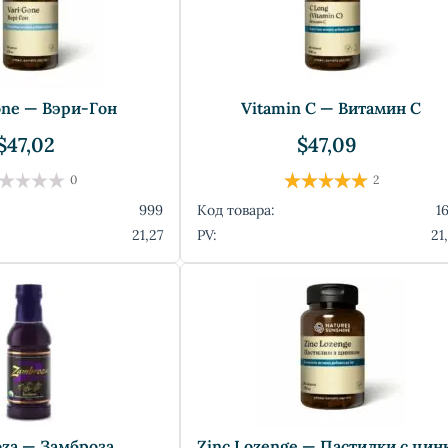
one — Вэри-Гон
Vitamin C — Витамин C
$47,02
$47,09
0
2
999
Код товара:
1
21,27
PV:
21
za — Замброза