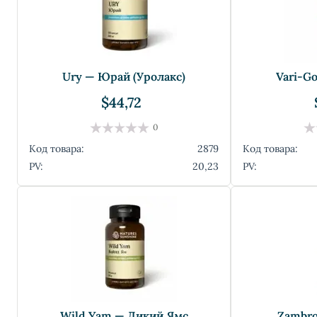
Ury — Юрай (Уролакс)
Vari-G
$44,72
0
Код товара:
2879
Код товара:
PV:
20,23
PV:
Wild Yam — Дикий Ямс
Zambro