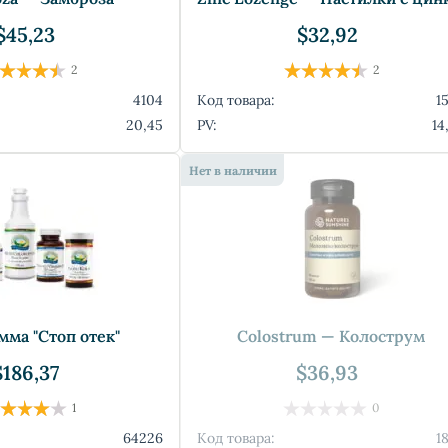
$45,23
$32,92
2
2
4104
Код товара:
1
20,45
PV:
14
Нет в наличии
ма "Стоп отек"
Colostrum — Колострум
$186,37
$36,93
1
0
64226
Код товара:
1