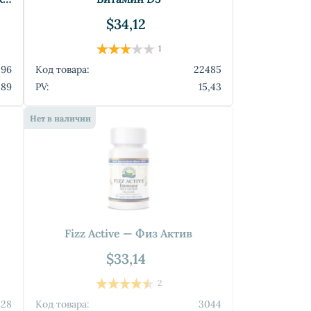
$34,12
1
596
Код товара:
22485
,89
PV:
15,43
Нет в наличии
Fizz Active — Физ Актив
$33,14
2
828
Код товара:
3044