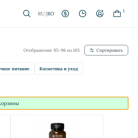
1
RU
RO
Отображение 85–96 из 105
Сортировать
чное питание
Косметика и уход
корзины