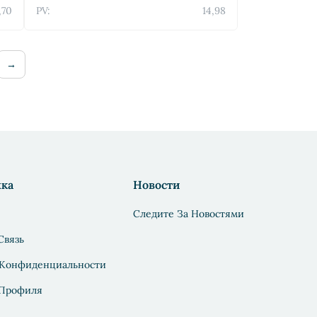
,70
PV:
14,98
→
ка
Новости
Следите За Новостями
Связь
 Конфиденциальности
 Профиля