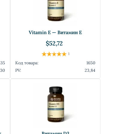
Vitamin E — Витамин Е
$52,72
1
635
Код товара:
1650
,30
PV:
23,84
Zinc Lozenge — Пастилки с цинком
Витамин D3