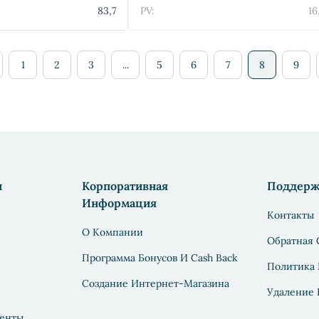
83,7
PV:
16
1
2
3
...
5
6
7
8
9
н
Корпоративная
Поддерж
Информация
Контакты
О Компании
Обратная 
Программа Бонусов И Cash Back
Политика
Создание Интернет-Магазина
Удаление
енты