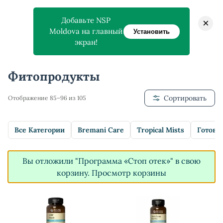
Добавьте NSP
×
Moldova на главный
Установить
экран!
Главная
>
Магазин
>
Фитопродукты
Фитопродукты
Сортировать
Отображение 85–96 из 105
Все Категории
Bremani Care
Tropical Mists
Готовы
Вы отложили "Программа «Стоп отек»" в свою
корзину.
Просмотр корзины