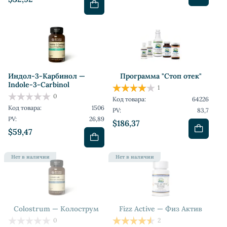
Индoл-3-Карбинол —
Программа "Стоп отек"
Indole-3-Carbinol
1
0
Код товара:
64226
Код товара:
1506
PV:
83,7
PV:
26,89
$186,37
$59,47
Нет в наличии
Нет в наличии
Colostrum — Колострум
Fizz Active — Физ Актив
0
2