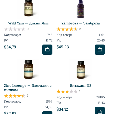
Wild Yam — Дикий Ямс
Zambroza — Замброза
0
2
Код товара:
745
Код товара:
4104
PV:
15,72
PV:
20,45
$34,79
$45,23
Zinc Lozenge — Пастилки с
Витамин D3
цинком
1
2
Код товара:
22485
Код товара:
1596
PV:
15,43
PV:
14,89
$34,12
$32,92