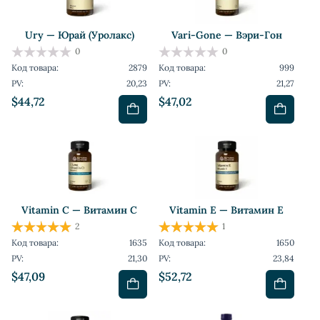
Ury — Юрай (Уролакс)
Vari-Gone — Вэри-Гон
0
0
Код товара:
2879
Код товара:
999
PV:
20,23
PV:
21,27
$44,72
$47,02
Vitamin C — Витамин C
Vitamin E — Витамин Е
2
1
Код товара:
1635
Код товара:
1650
PV:
21,30
PV:
23,84
$47,09
$52,72