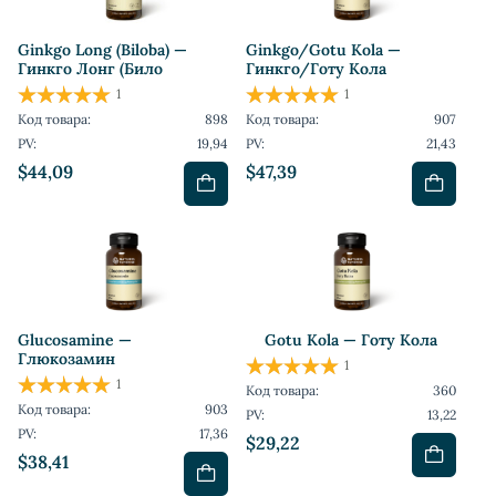
Ginkgo Long (Biloba) —
Ginkgo/Gotu Kola —
Гинкго Лонг (Било
Гинкго/Готу Кола
1
1
Код товара:
898
Код товара:
907
PV:
19,94
PV:
21,43
$44,09
$47,39
Glucosamine —
Gotu Kola — Готу Кола
Глюкозамин
1
1
Код товара:
360
Код товара:
903
PV:
13,22
PV:
17,36
$29,22
$38,41