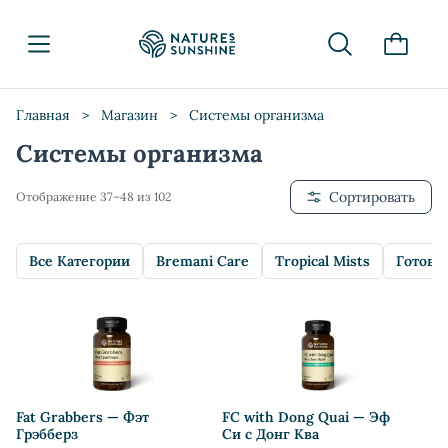
Главная
>
Магазин
>
Системы организма
Системы организма
Сортировать
Отображение 37–48 из 102
Все Категории
Bremani Care
Tropical Mists
Готовы
Fat Grabbers — Фэт
FC with Dong Quai — Эф
Грэбберз
Си с Донг Ква