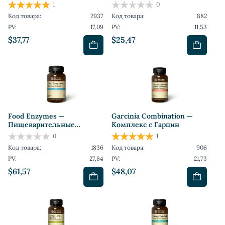
1
0
Код товара:
2937
Код товара:
882
PV:
17,09
PV:
11,53
$37,77
$25,47
Food Enzymes —
Garcinia Combination —
Пищеварительные
Комплекс с Гарцин
Ферменты
0
1
Код товара:
1836
Код товара:
906
PV:
27,84
PV:
21,73
$61,57
$48,07