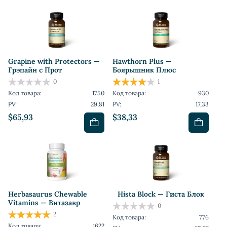
Grapine with Protectors —
Hawthorn Plus —
Грэпайн с Прот
Боярышник Плюс
0
1
Код товара:
1750
Код товара:
930
PV:
29,81
PV:
17,33
$65,93
$38,33
Herbasaurus Сhewable
Hista Block — Гиста Блок
Vitamins — Витазавр
0
2
Код товара:
776
Код товара:
1622