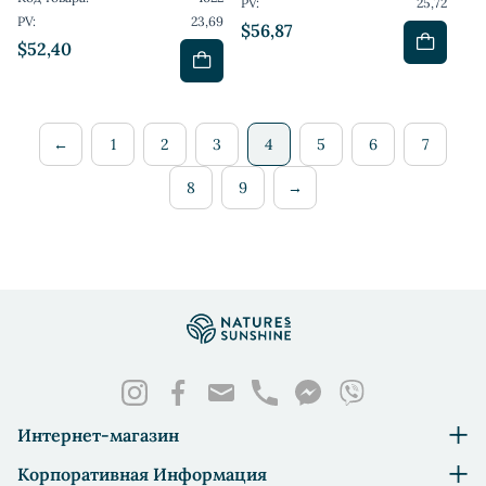
PV:
25,72
PV:
23,69
$56,87
$52,40
←
1
2
3
4
5
6
7
8
9
→
Интернет-магазин
Корпоративная Информация