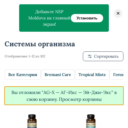
Добавьте NSP
×
Moldova на главный
Установить
экран!
Главная
>
Магазин
>
Системы организма
Системы организма
Сортировать
Отображение 1–12 из 102
Все Категории
Bremani Care
Tropical Mists
Готовы
Вы отложили "AG-X — АГ-Икс — Эй-Джи-Экс" в
свою корзину.
Просмотр корзины