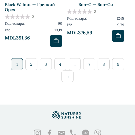
Black Walnut — Грецкий
Bon-C — Бон-Си
Орех
0
0
Код товара:
1248
Код товара:
90
PV:
9,79
PV:
10,19
MDL376,59
MDL391,36
1
2
3
4
...
7
8
9
→