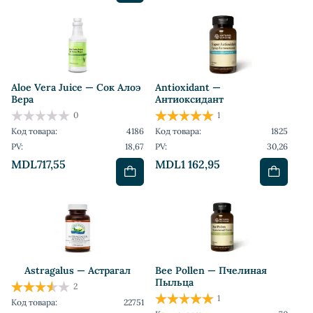
Aloe Vera Juice — Сок Алоэ
Antioxidant —
Вера
Антиоксидант
0
1
Код товара:
4186
Код товара:
1825
PV:
18,67
PV:
30,26
MDL717,55
MDL1 162,95
Astragalus — Астрагал
Bee Pollen — Пчелиная
Пыльца
2
1
Код товара:
22751