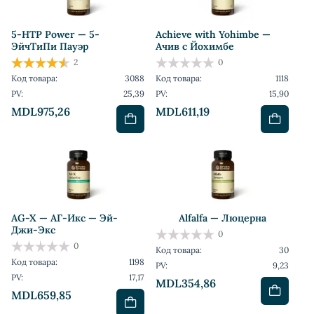
5-HTP Power — 5-
Achieve with Yohimbe —
ЭйчТиПи Пауэр
Ачив с Йохимбе
2
0
Код товара:
3088
Код товара:
1118
PV:
25,39
PV:
15,90
MDL975,26
MDL611,19
AG-X — АГ-Икс — Эй-
Alfalfa — Люцерна
Джи-Экс
0
0
Код товара:
30
Код товара:
1198
PV:
9,23
PV:
17,17
MDL354,86
MDL659,85