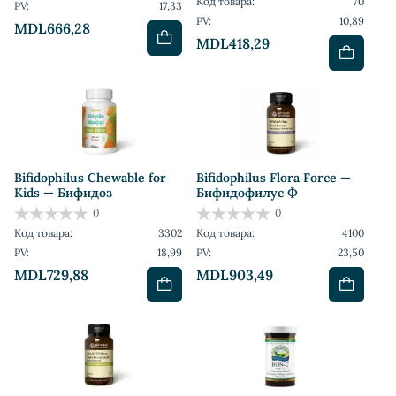
Код товара:
70
PV:
17,33
PV:
10,89
MDL666,28
MDL418,29
Bifidophilus Chewable for
Bifidophilus Flora Force —
Kids — Бифидоз
Бифидофилус Ф
0
0
Код товара:
3302
Код товара:
4100
PV:
18,99
PV:
23,50
MDL729,88
MDL903,49