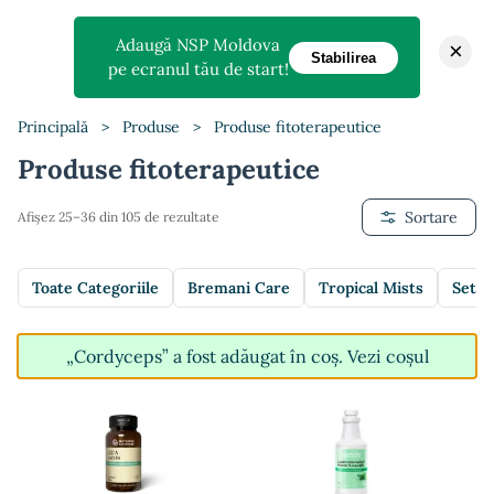
Adaugă NSP Moldova
×
Stabilirea
pe ecranul tău de start!
Principală
>
Produse
>
Produse fitoterapeutice
Produse fitoterapeutice
Sortare
Afișez 25–36 din 105 de rezultate
Toate Categoriile
Bremani Care
Tropical Mists
Setur
„Cordyceps” a fost adăugat în coș.
Vezi coșul