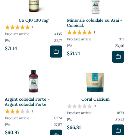
Co Q10 100 mg
Minerale coloidale cu Asai -
Coloidal.
1
1
Product article:
4135
Product article:
312
PV:
32,17
PV:
23,40
$71,14
$51,74
Argint coloidal Forte -
Coral Calcium
Argint coloidal Forte
0
1
Product article:
1873
Product article:
6274
PV:
30,22
PV:
27,57
$66,81
$60,97