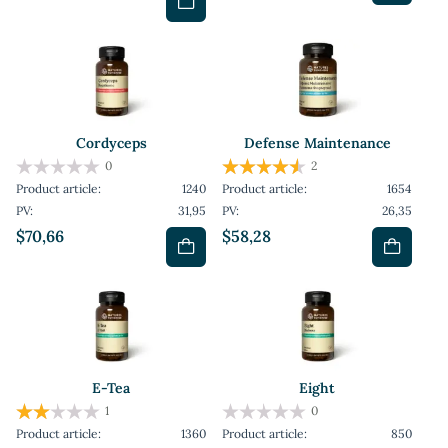
Cordyceps
Defense Maintenance
0
2
Product article:
1240
Product article:
1654
PV:
31,95
PV:
26,35
$70,66
$58,28
E-Tea
Eight
1
0
Product article:
1360
Product article:
850