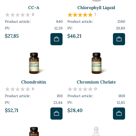
CC-A
Chlorophyll Liquid
0
7
Product article:
840
Product article:
1580
PV:
12,59
PV:
20,89
$27,85
$46,21
Chondroitin
Chromium Chelate
0
0
Product article:
1811
Product article:
1801
PV:
23,84
PV:
12,85
$52,71
$28,40