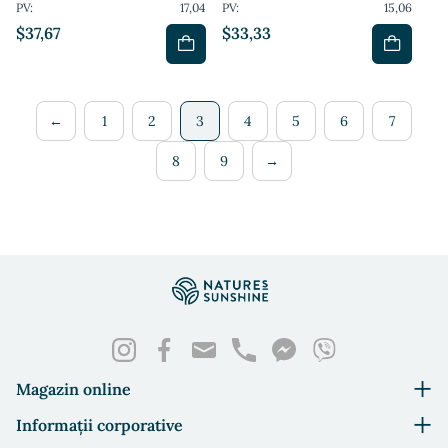
PV:
17,04
PV:
15,06
$37,67
$33,33
←
1
2
3
4
5
6
7
8
9
→
Magazin online
Informații corporative