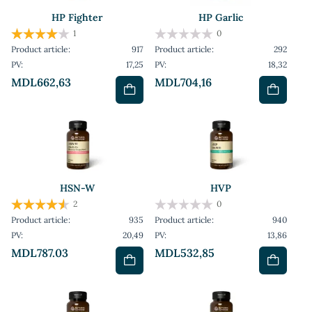
HP Fighter
HP Garlic
1
0
Product article:
917
Product article:
292
PV:
17,25
PV:
18,32
MDL662,63
MDL704,16
HSN-W
HVP
2
0
Product article:
935
Product article:
940
PV:
20,49
PV:
13,86
MDL787.03
MDL532,85