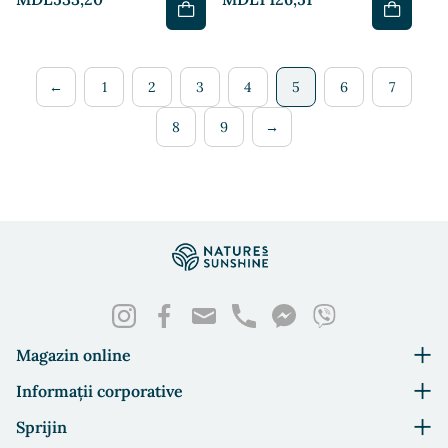
←
1
2
3
4
5
6
7
8
9
→
Magazin online
Informații corporative
Sprijin