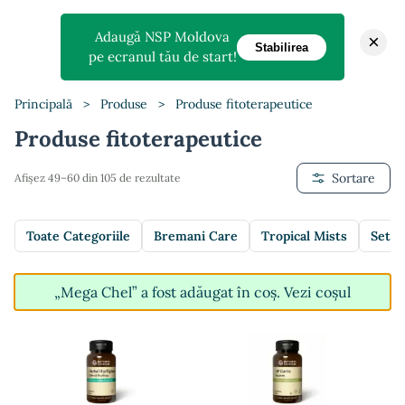
Adaugă NSP Moldova
×
Stabilirea
pe ecranul tău de start!
Principală
>
Produse
>
Produse fitoterapeutice
Produse fitoterapeutice
Sortare
Afișez 49–60 din 105 de rezultate
Toate Categoriile
Bremani Care
Tropical Mists
Setur
„Mega Chel” a fost adăugat în coș.
Vezi coșul