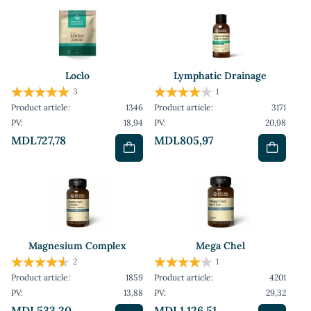
Loclo
Lymphatic Drainage
3
1
Product article:
1346
Product article:
3171
PV:
18,94
PV:
20,98
MDL727,78
MDL805,97
Magnesium Complex
Mega Chel
2
1
Product article:
1859
Product article:
4201
PV:
13,88
PV:
29,32
MDL533,20
MDL1 126,51