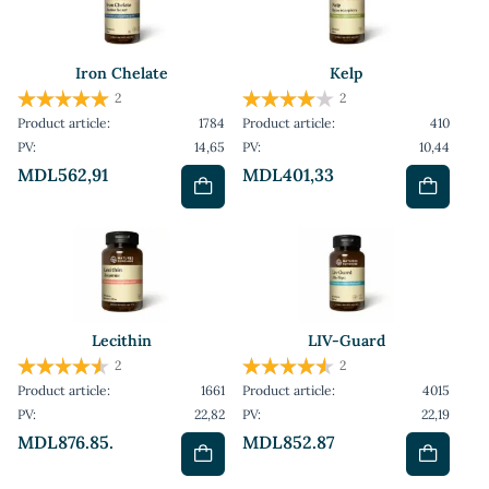
Iron Chelate
Kelp
2
2
Product article:
1784
Product article:
410
PV:
14,65
PV:
10,44
MDL562,91
MDL401,33
Lecithin
LIV-Guard
2
2
Product article:
1661
Product article:
4015
PV:
22,82
PV:
22,19
MDL876.85.
MDL852.87