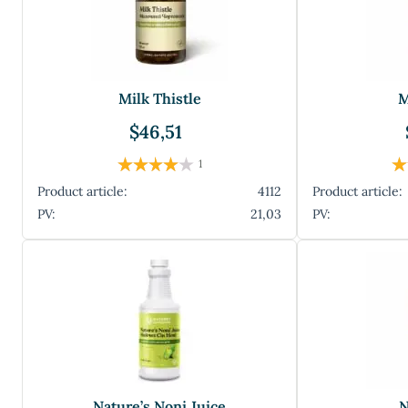
Milk Thistle
M
$46,51
1
Product article:
4112
Product article:
PV:
21,03
PV:
Nature’s Noni Juice
N