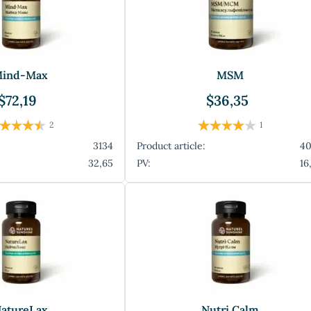
ind-Max
MSM
$72,19
$36,35
2
1
3134
Product article:
4
32,65
PV:
16
atureLax
Nutri Calm