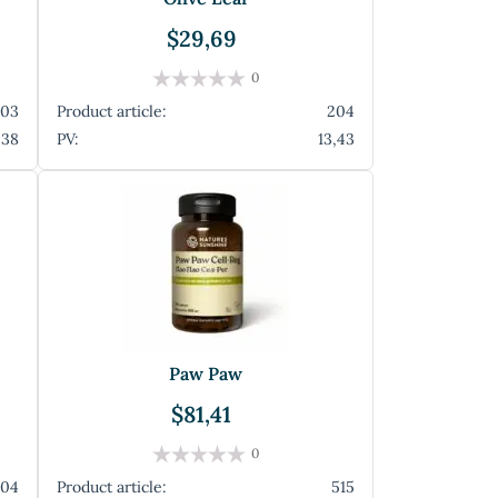
$29,69
0
803
Product article:
204
,38
PV:
13,43
Paw Paw
$81,41
0
504
Product article:
515