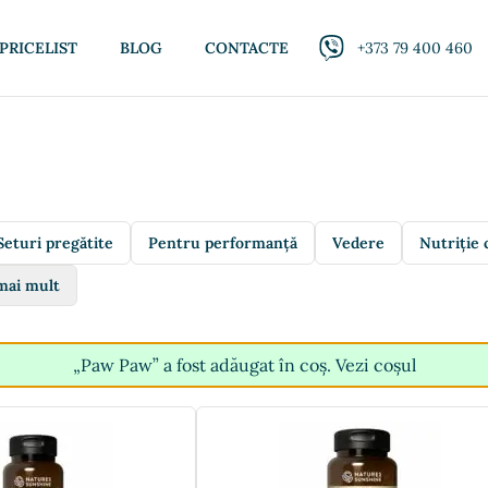
PRICELIST
BLOG
CONTACTE
+373 79 400 460
Seturi pregătite
Pentru performanță
Vedere
Nutriție 
mai mult
„Paw Paw” a fost adăugat în coș.
Vezi coșul