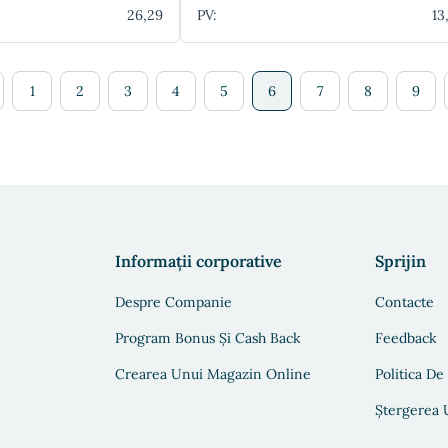
26,29
PV:
13
1
2
3
4
5
6
7
8
9
Informații corporative
Sprijin
Despre Companie
Contacte
Program Bonus Și Cash Back
Feedback
Crearea Unui Magazin Online
Politica De
Ștergerea U