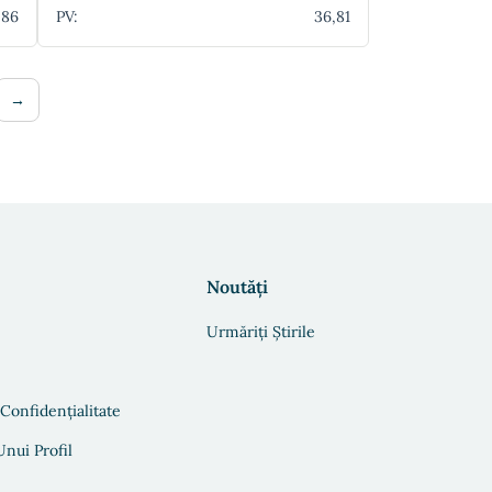
,86
PV:
36,81
→
Noutăți
Urmăriți Știrile
 Confidențialitate
nui Profil