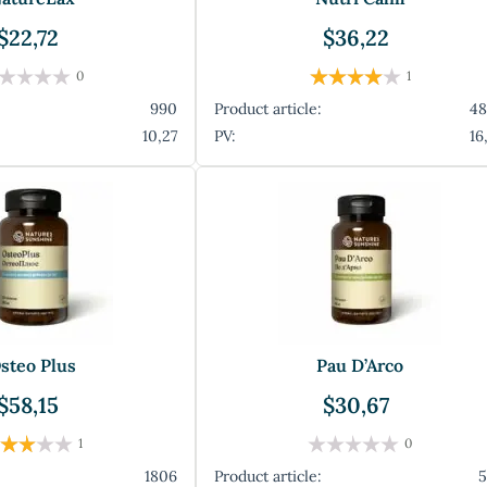
$22,72
$36,22
0
1
990
Product article:
4
10,27
PV:
16
steo Plus
Pau D’Arco
$58,15
$30,67
1
0
1806
Product article: