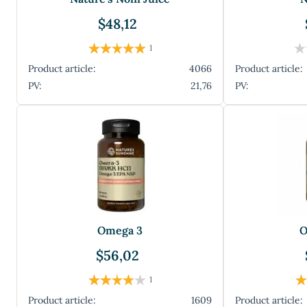
$48,12
1
Product article:
4066
Product article:
PV:
21,76
PV:
Omega 3
O
$56,02
1
Product article:
1609
Product article: