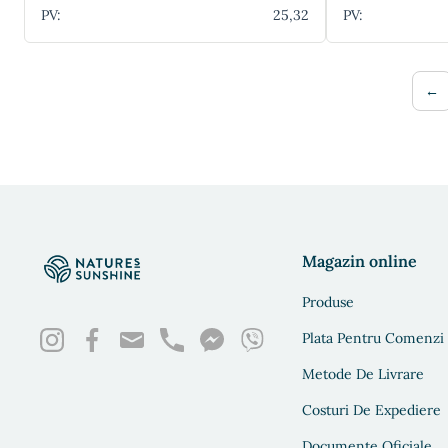
PV:
25,32
PV:
←
Magazin online
Produse
Plata Pentru Comenzi
Metode De Livrare
Costuri De Expediere
Documente Oficiale