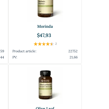
Morinda
$47,93
2
059
Product article:
22752
,44
PV:
21,66
Olive Leaf