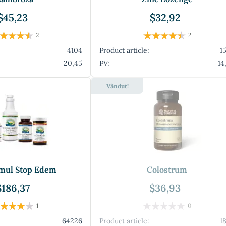
$45,23
$32,92
2
2
4104
Product article:
1
20,45
PV:
14
Vândut!
mul Stop Edem
Colostrum
$186,37
$36,93
1
0
64226
Product article:
1