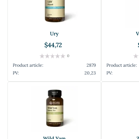
Ury
V
$44,72
0
Product article:
2879
Product article:
PV:
20,23
PV:
Wild Yam