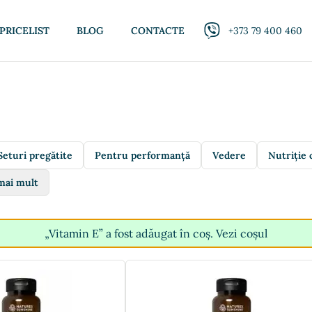
PRICELIST
BLOG
CONTACTE
+373 79 400 460
Seturi pregătite
Pentru performanță
Vedere
Nutriție 
mai mult
„Vitamin E” a fost adăugat în coș.
Vezi coșul