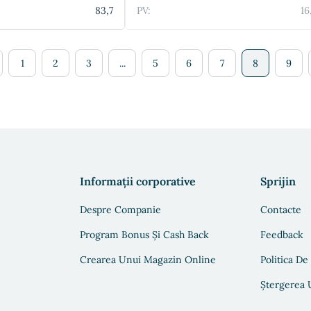
83,7
PV:
16
1
2
3
...
5
6
7
8
9
Informații corporative
Sprijin
Despre Companie
Contacte
Program Bonus Și Cash Back
Feedback
Crearea Unui Magazin Online
Politica De
Ștergerea U