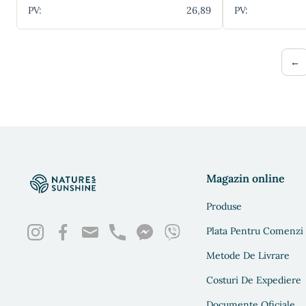
PV:
26,89
PV:
←
Magazin online
Produse
Plata Pentru Comenzi
Metode De Livrare
Costuri De Expediere
Documente Oficiale