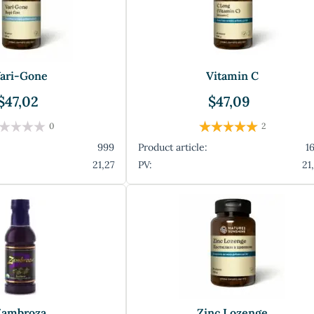
ari-Gone
Vitamin C
$47,02
$47,09
0
2
999
Product article:
1
21,27
PV:
21
Zambroza
Zinc Lozenge