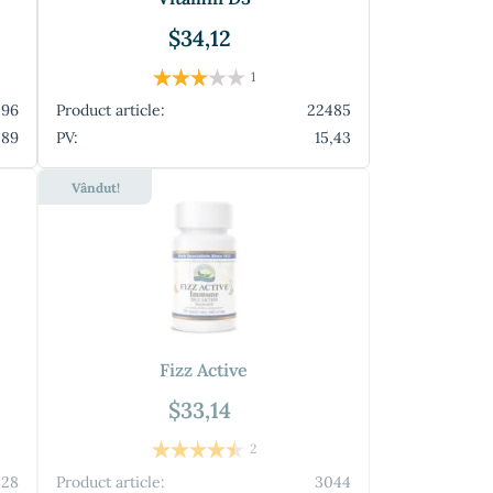
$34,12
1
596
Product article:
22485
,89
PV:
15,43
Vândut!
Fizz Active
$33,14
2
828
Product article:
3044