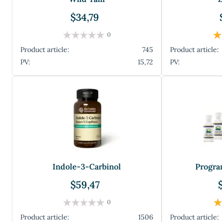
$34,79
0
Product article:
745
Product article:
PV:
15,72
PV:
Indole-3-Carbinol
Progra
$59,47
0
Product article:
1506
Product article: