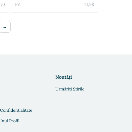
,70
PV:
14,98
→
Noutăți
Urmăriți Știrile
 Confidențialitate
nui Profil