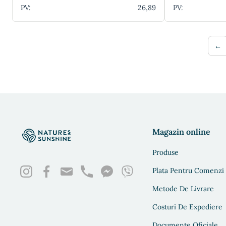
PV:
26,89
PV:
←
Magazin online
Produse
Plata Pentru Comenzi
Metode De Livrare
Costuri De Expediere
Documente Oficiale