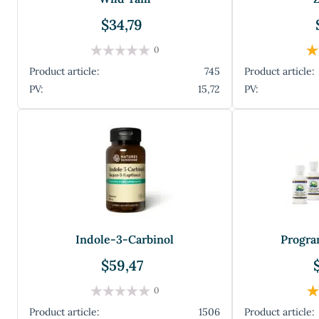
$34,79
0
Product article:
745
Product article:
PV:
15,72
PV:
Indole-3-Carbinol
Progra
$59,47
0
Product article:
1506
Product article: