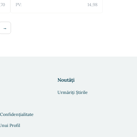
,70
PV:
14,98
→
Noutăți
Urmăriți Știrile
 Confidențialitate
nui Profil