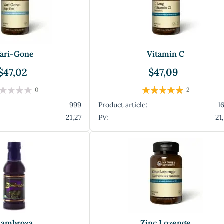
ari-Gone
Vitamin C
$47,02
$47,09
0
2
999
Product article:
1
21,27
PV:
21
Zambroza
Zinc Lozenge