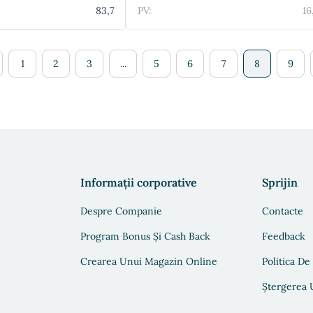
83,7
PV:
16
1
2
3
...
5
6
7
8
9
Informații corporative
Sprijin
Despre Companie
Contacte
Program Bonus Și Cash Back
Feedback
Crearea Unui Magazin Online
Politica De
Ștergerea U