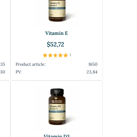
Vitamin E
$52,72
1
635
Product article:
1650
,30
PV:
23,84
Vitamin D3