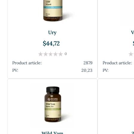
Ury
V
$44,72
0
Product article:
2879
Product article:
PV:
20,23
PV:
Wild Yam