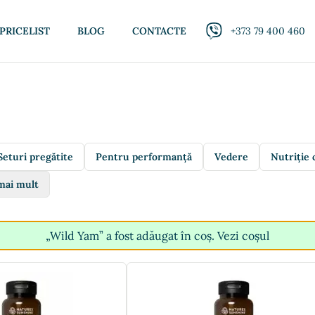
PRICELIST
BLOG
CONTACTE
+373 79 400 460
Seturi pregătite
Pentru performanță
Vedere
Nutriție 
mai mult
„Wild Yam” a fost adăugat în coș.
Vezi coșul