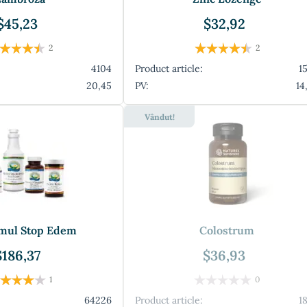
$45,23
$32,92
2
2
4104
Product article:
1
20,45
PV:
14
Vândut!
mul Stop Edem
Colostrum
$186,37
$36,93
1
0
64226
Product article:
1