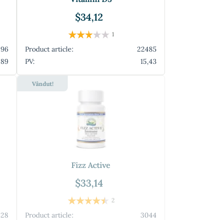
$34,12
1
596
Product article:
22485
,89
PV:
15,43
Vândut!
Fizz Active
$33,14
2
828
Product article:
3044