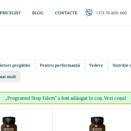
PRICELIST
BLOG
CONTACTE
+373 79 400 460
Seturi pregătite
Pentru performanță
Vedere
Nutriție 
mai mult
„Programul Stop Edem” a fost adăugat în coș.
Vezi coșul