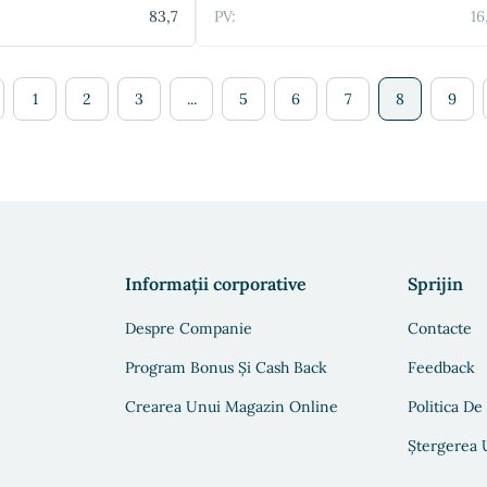
83,7
PV:
16
1
2
3
...
5
6
7
8
9
Informații corporative
Sprijin
Despre Companie
Contacte
Program Bonus Și Cash Back
Feedback
Crearea Unui Magazin Online
Politica De
Ștergerea U