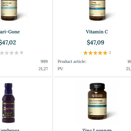
ari-Gone
Vitamin C
$47,02
$47,09
0
2
999
Product article:
1
21,27
PV:
21
Zambroza
Zinc Lozenge