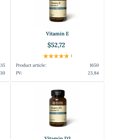
Vitamin E
$52,72
1
635
Product article:
1650
,30
PV:
23,84
Vitamin D3