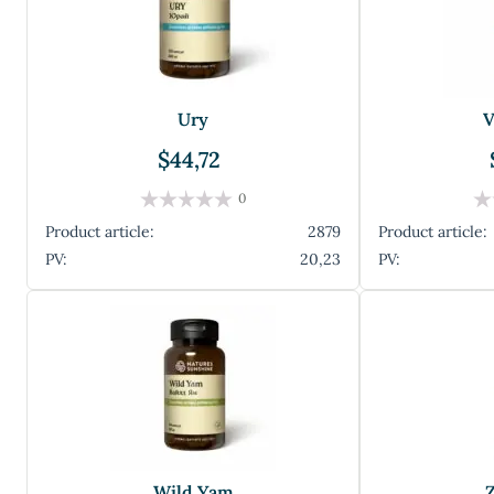
Ury
V
$44,72
0
Product article:
2879
Product article:
PV:
20,23
PV:
Wild Yam