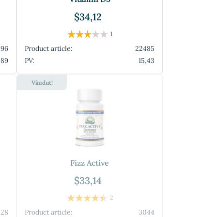
$34,12
1
596
Product article:
22485
,89
PV:
15,43
Vândut!
Fizz Active
$33,14
2
828
Product article:
3044