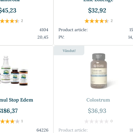
$45,23
$32,92
2
2
4104
Product article:
1
20,45
PV:
14
Vândut!
mul Stop Edem
Colostrum
$186,37
$36,93
1
0
64226
Product article:
1