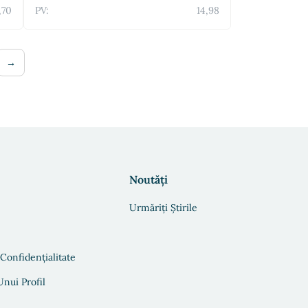
,70
PV:
14,98
→
Noutăți
Urmăriți Știrile
 Confidențialitate
nui Profil