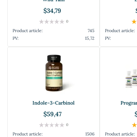
$34,79
0
Product article:
745
Product article:
PV:
15,72
PV:
Indole-3-Carbinol
Progra
$59,47
0
Product article:
1506
Product article: