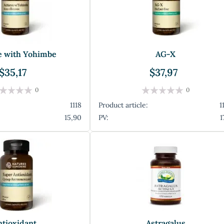
e with Yohimbe
AG-X
$35,17
$37,97
0
0
1118
Product article:
1
15,90
PV:
1
ntioxidant
Astragalus