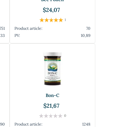
$24,07
1
751
Product article:
70
,33
PV:
10,89
Bon-C
$21,67
0
90
Product article:
1248