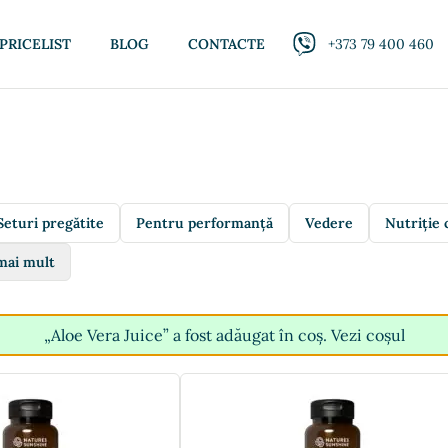
PRICELIST
BLOG
CONTACTE
+373 79 400 460
Seturi pregătite
Pentru performanță
Vedere
Nutriție 
mai mult
„Aloe Vera Juice” a fost adăugat în coș.
Vezi coșul