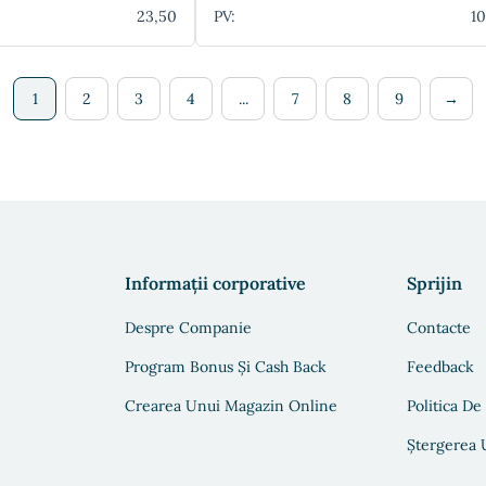
23,50
PV:
10
1
2
3
4
...
7
8
9
→
Informații corporative
Sprijin
Despre Companie
Contacte
Program Bonus Și Cash Back
Feedback
Crearea Unui Magazin Online
Politica De
Ștergerea U