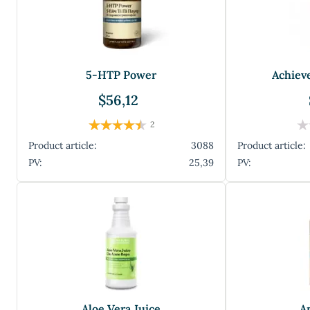
5-HTP Power
Achiev
$56,12
2
Product article:
3088
Product article:
PV:
25,39
PV:
Aloe Vera Juice
A