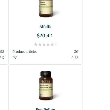
Alfalfa
$20,42
0
198
Product article:
30
7,17
PV:
9,23
Bee Pollen