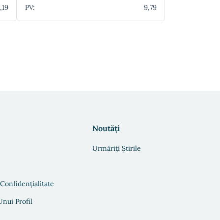
,19
PV:
9,79
Noutăți
Urmăriți Știrile
 Confidențialitate
nui Profil