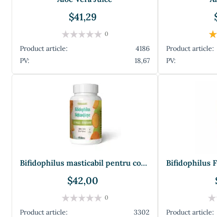
$41,29
0
Product article:
4186
Product article:
PV:
18,67
PV:
Bifidophilus masticabil pentru copii - Bifidoză
$42,00
0
Product article:
3302
Product article: