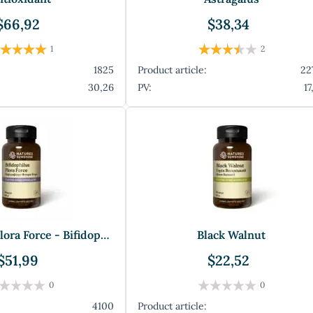
$66,92
$38,34
1
2
1825
Product article:
22
30,26
PV:
17
Bifidophilus Flora Force - Bifidophilus F
Black Walnut
$51,99
$22,52
0
0
4100
Product article: