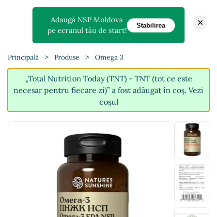
Adaugă NSP Moldova
×
Stabilirea
pe ecranul tău de start!
>
>
Principală
Produse
Omega 3
„Total Nutrition Today (TNT) - TNT (tot ce este
necesar pentru fiecare zi)” a fost adăugat în coș.
Vezi
coșul