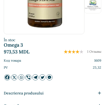
În stoc
Omega 3
973,53
MDL
1 Отзывы
Код товара
1609
PV
25,32
+
Descrierea produsului
Regleaza metabolismul grasimilor si colesterolul in singe