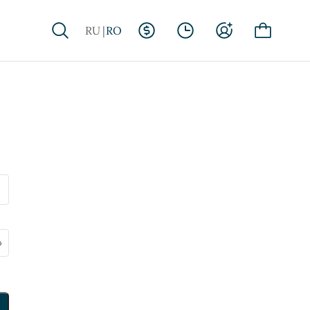
RU
RO