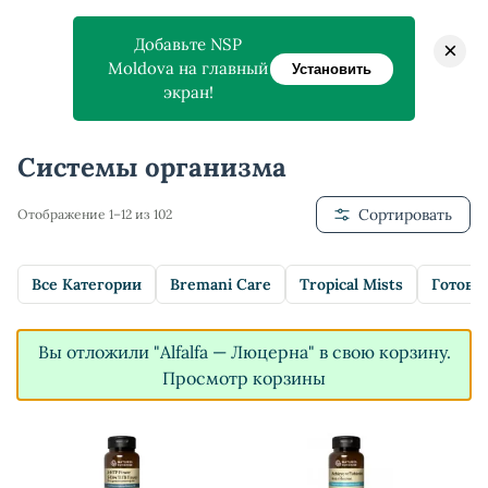
Добавьте NSP
×
Moldova на главный
Установить
экран!
Главная
>
Магазин
>
Системы организма
Системы организма
Сортировать
Отображение 1–12 из 102
Все Категории
Bremani Care
Tropical Mists
Готовы
Вы отложили "Alfalfa — Люцерна" в свою корзину.
Просмотр корзины