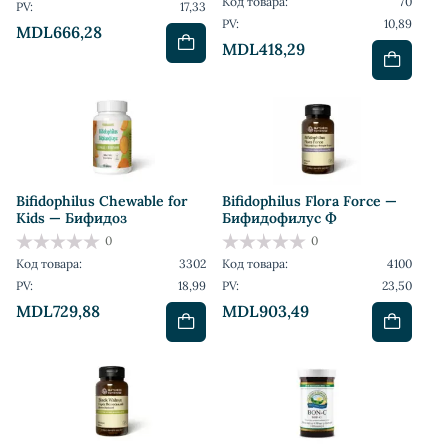
Код товара:
70
PV:
17,33
PV:
10,89
MDL666,28
MDL418,29
Bifidophilus Chewable for
Bifidophilus Flora Force —
Kids — Бифидоз
Бифидофилус Ф
0
0
Код товара:
3302
Код товара:
4100
PV:
18,99
PV:
23,50
MDL729,88
MDL903,49