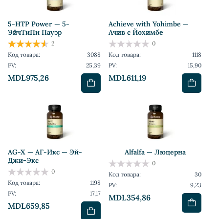
5-HTP Power — 5-
Achieve with Yohimbe —
ЭйчТиПи Пауэр
Ачив с Йохимбе
2
0
Код товара:
3088
Код товара:
1118
PV:
25,39
PV:
15,90
MDL975,26
MDL611,19
AG-X — АГ-Икс — Эй-
Alfalfa — Люцерна
Джи-Экс
0
0
Код товара:
30
Код товара:
1198
PV:
9,23
PV:
17,17
MDL354,86
MDL659,85