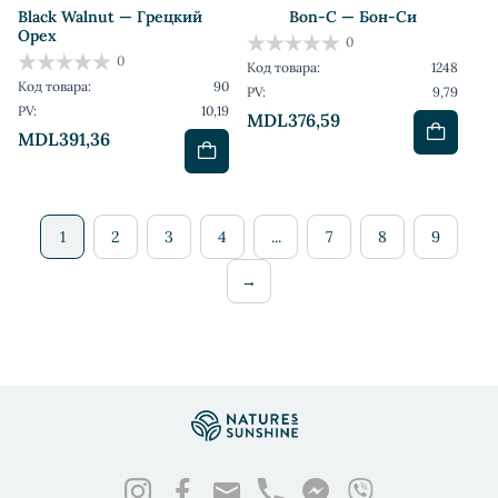
Black Walnut — Грецкий
Bon-C — Бон-Си
Орех
0
0
Код товара:
1248
Код товара:
90
PV:
9,79
PV:
10,19
MDL376,59
MDL391,36
1
2
3
4
...
7
8
9
→