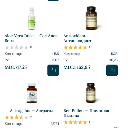
Aloe Vera Juice — Сок Алоэ
Antioxidant —
Вера
Антиоксидант
0
1
Код товара:
4186
Код товара:
1825
PV:
18,67
PV:
30,26
MDL717,55
MDL1 162,95
Astragalus — Астрагал
Bee Pollen — Пчелиная
Пыльца
2
1
Код товара:
22751