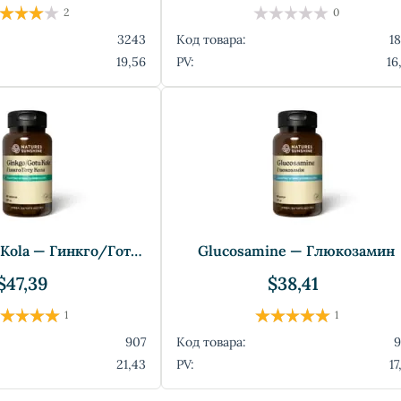
2
0
3243
Код товара:
1
19,56
PV:
16
Ginkgo/Gotu Kola — Гинкго/Готу Кола
Glucosamine — Глюкозамин
$47,39
$38,41
1
1
907
Код товара:
21,43
PV:
17