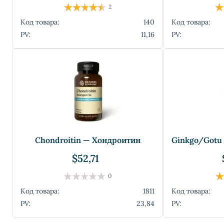
2
Код товара:
140
Код товара:
PV:
11,16
PV:
Chondroitin — Хондроитин
$52,71
0
Код товара:
1811
Код товара:
PV:
23,84
PV: