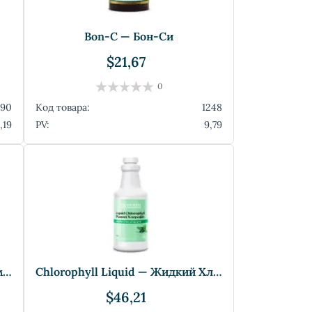
Bon-C — Бон-Си
$21,67
0
90
Код товара:
1248
,19
PV:
9,79
Caprylic Acid Combination — Комплекс с К
Chlorophyll Liquid — Жидкий Хлорофилл
$46,21