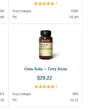
7
808
Код товара:
1580
,88
PV:
20,89
Gotu Kola — Готу Кола
$29,22
1
903
Код товара:
360
,36
PV:
13,22