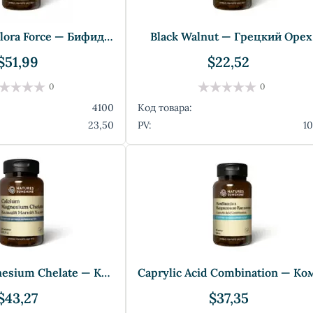
Bifidophilus Flora Force — Бифидофилус Ф
Black Walnut — Грецкий Орех
$51,99
$22,52
0
0
4100
Код товара:
23,50
PV:
10
Calcium Magnesium Chelate — Кальций Магн
$43,27
$37,35