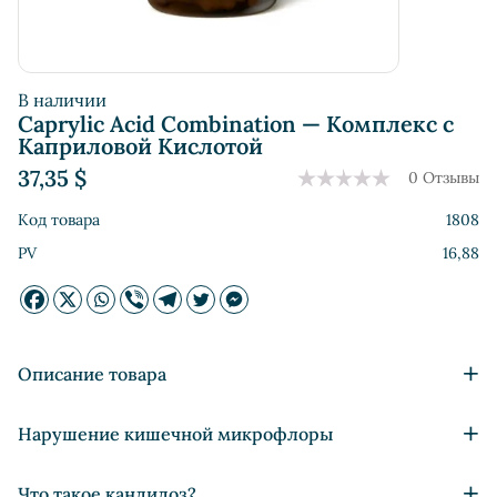
В наличии
Caprylic Acid Combination — Комплекс с
Каприловой Кислотой
37,35
$
0 Отзывы
Код товара
1808
PV
16,88
+
Описание товара
Укрепление защитных свойств организма (иммунитета);
+
Нарушение кишечной микрофлоры
Профилактика воспалительных заболеваний;
Нормализация микробиоценоза кишечника;
Люди постоянно постоянно контактируют со
+
Что такое кандидоз?
Нормализация функционирования системы