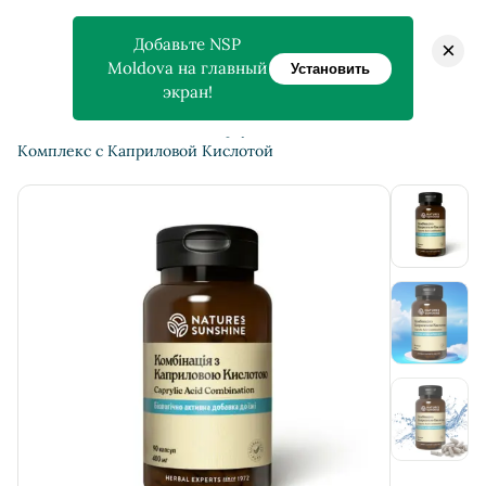
Добавьте NSP
×
Moldova на главный
Установить
экран!
>
>
Главная
Магазин
Caprylic Acid Combination —
Комплекс с Каприловой Кислотой