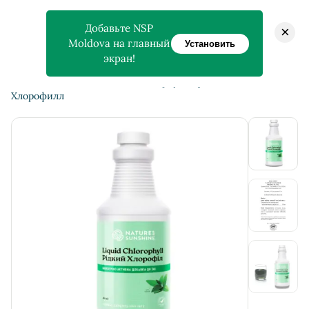
Добавьте NSP
×
Moldova на главный
Установить
экран!
>
>
Главная
Магазин
Chlorophyll Liquid — Жидкий
Хлорофилл