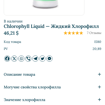
В наличии
Chlorophyll Liquid — Жидкий Хлорофилл
46,21
$
7 Отзывы
Код товара
1580
PV
20,89
+
Описание товара
Останавливает рост бактерий в ранах, анаэробных
+
Могучие свойства хлорофилла
бактерий и грибков в кишечнике
Уничтожает неприятный запах тела
Помимо Homo Sapiens, все известные науке
+
Значение хлорофилла
Останавливает кариес и воспаление дёсен
млекопитающие во время болезни переходят на зеленую