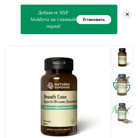
Добавьте NSP
×
Moldova на главный
Установить
экран!
>
>
Главная
Магазин
Breath Ease — Свободное Дыхание