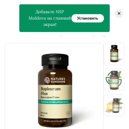
Добавьте NSP
×
Moldova на главный
Установить
экран!
>
>
Главная
Магазин
Bupleurum Plus — Буплерум Плюс