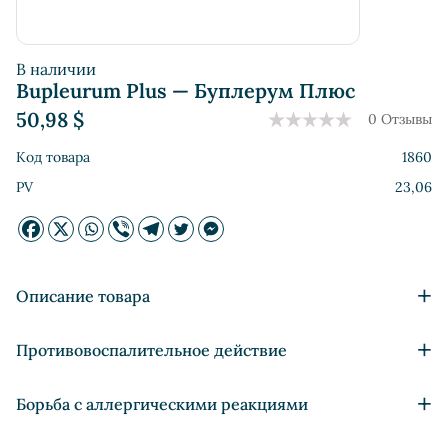
В наличии
Bupleurum Plus — Буплерум Плюс
50,98
$
0 Отзывы
Код товара
1860
PV
23,06
+
Описание товара
Обладает антиаллергенными и
+
Противовоспалительное действие
противовоспалительными свойствами;
Нормализует работу системы пищеварения;
Основой комплекса
Bupleurum Plus (Буплерум Плюс)
от
+
Борьба с аллергическими реакциями
Оказывает обезболивающее воздействие;
NSP является буплерум, который оказывает
Регулирует работу печени;
обезболивающее и противовоспалительное воздействие.
Bupleurum Plus (Буплерум Плюс) противостоит