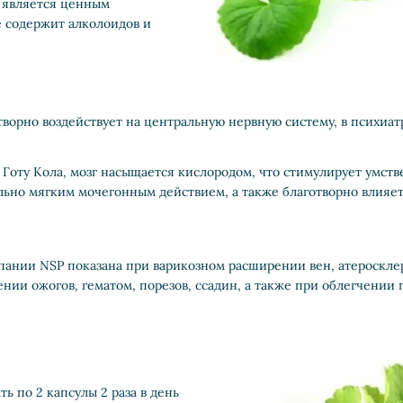
и является ценным
е содержит алколоидов и
отворно воздействует на центральную нервную систему, в психиа
Готу Кола, мозг насыщается кислородом, что стимулирует умств
льно мягким мочегонным действием, а также благотворно влияе
омпании NSP показана при варикозном расширении вен, атероскл
нии ожогов, гематом, порезов, ссадин, а также при облегчении 
ь по 2 капсулы 2 раза в день