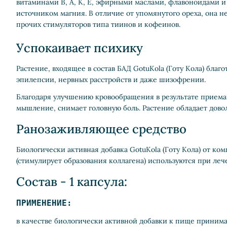
витаминами В, А, К, Е, эфирными маслами, флавоноидами 
источником магния. В отличие от упомянутого ореха, она н
прочих стимуляторов типа тиинов и кофеинов.
Успокаивает психику
Растение, входящее в состав БАД GotuKola (Готу Кола) благ
эпилепсии, нервных расстройств и даже шизофрении.
Благодаря улучшению кровообращения в результате приема 
мышление, снимает головную боль. Растение обладает дово
Ранозаживляющее средство
Биологически активная добавка GotuKola (Готу Кола) от к
(стимулирует образования коллагена) используются при лече
Состав - 1 капсула:
ПРИМЕНЕНИЕ:
в качестве биологически активной добавки к пище принимат