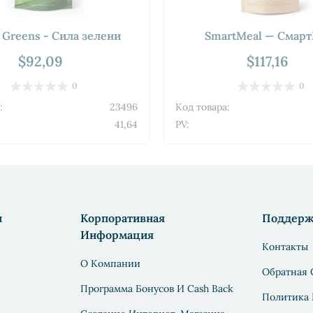
 Greens - Сила зелени
SmartMeal — Смар
$92,09
$117,16
0
0
:
23496
Код товара:
41,64
PV:
н
Корпоративная
Поддерж
Информация
Контакты
О Компании
Обратная 
Программа Бонусов И Cash Back
Политика