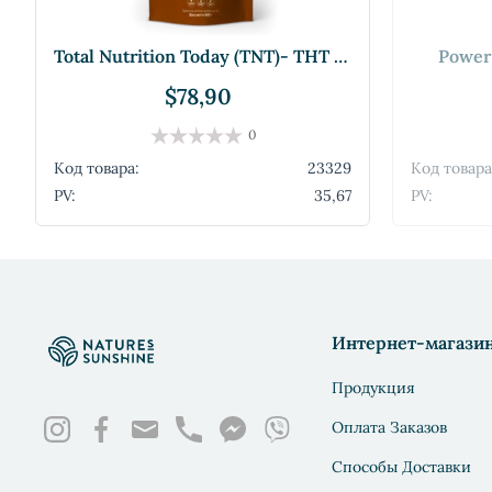
Total Nutrition Today (TNT)- ТНТ (все не
Power
$78,90
0
Код товара:
23329
Код товара
PV:
35,67
PV:
Интернет-магази
Продукция
Оплата Заказов
Способы Доставки