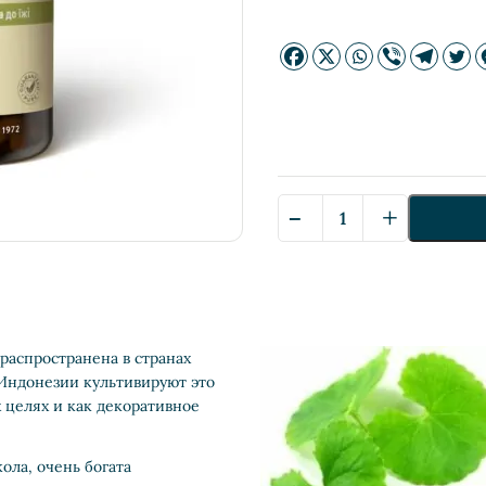
-
+
Количество
Gotu
Kola
—
Готу
Кола
 распространена в странах
 Индонезии культивируют это
 целях и как декоративное
ола, очень богата