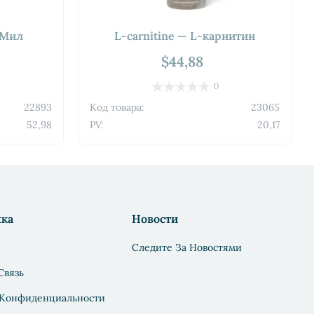
тМил
L-carnitine — L-карнитин
$44,88
0
22893
Код товара:
23065
52,98
PV:
20,17
ка
Новости
Следите За Новостями
Связь
 Конфиденциальности