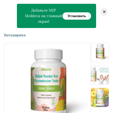
Добавьте NSP
×
Moldova на главный
Установить
экран!
>
>
Главная
Магазин
Herbasaurus Сhewable Vitamins —
Витазаврики