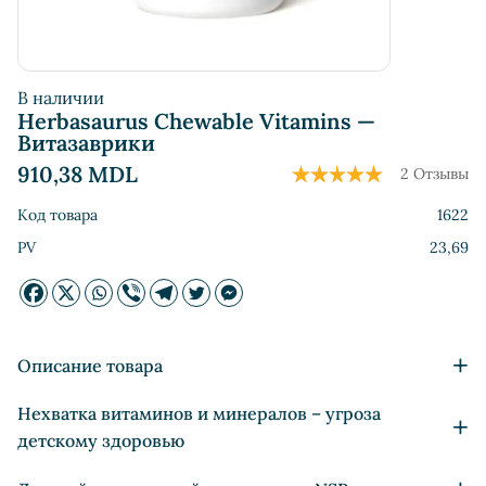
В наличии
Herbasaurus Сhewable Vitamins —
Витазаврики
910,38
MDL
2 Отзывы
Код товара
1622
PV
23,69
+
Описание товара
Нехватка витаминов и минералов – угроза
Профилактика гриппа и простудных заболеваний;
+
Повышает сопротивляемость детского организма
детскому здоровью
инфекциям;
В ходе многочисленных исследований Института питания
Повышает работоспособность и жизненный тонус;