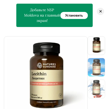
Добавьте NSP
×
Moldova на главный
Установить
экран!
>
>
Главная
Магазин
Lecithin — Лецитин