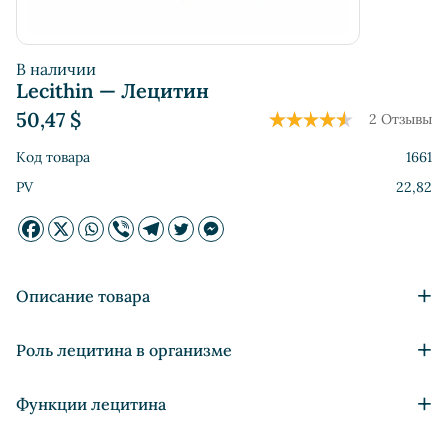
В наличии
Lecithin — Лецитин
50,47
$
2 Отзывы
Код товара
1661
PV
22,82
+
Описание товара
Стимулирует мозговую активность;
+
Роль лецитина в организме
Питает нервную систему, является компонентом
оболочек нервных клеток;
Lecithin (Лецитин) – это основополагающее химическое
+
Функции лецитина
Уменьшает отложения жиров в печени;
вещество, формирующее пространство между клетками,
Улучшает усвоение витаминов кишечным трактом;
обеспечивающее нормальное функционирование ЦНС и
Lecithin (Лецитин) является питательным вещетвом,