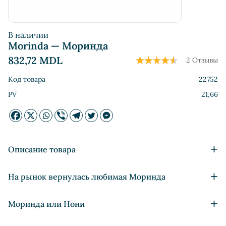
В наличии
Mоrinda — Моринда
832,72
MDL
2 Отзывы
Код товара
22752
PV
21,66
+
Описание товара
Обеспечивает баланс эндокринной системы
+
На рынок вернулась любимая Моринда
Укрепляет иммунную систему
Защищает от бактериальных и вирусных инфекций
Из-за природных катаклизмов сильно пострадали
+
Моринда или Нони
Стимулирует работу желудочно-кишечного тракта и
плантации моринды лимоннолистной (Morinda citrifolia).
эндокринной системы
Растениям нужно время, чтобы восстановиться, поэтому
Целебные свойства этого замечательного вечнозеленого