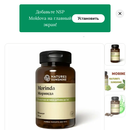
Добавьте NSP
×
Moldova на главный
Установить
экран!
>
>
Главная
Магазин
Mоrinda — Моринда