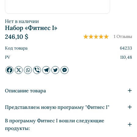
Нет в наличии
Набор «Фитнес I»
246,10
$
1 Отзывы
Код товара
64233
PV
110,48
+
Описание товара
Спорт жизненно необходим современному человеку
+
Представляем новую программу "Фитнес I"
как для бодрости и энергии, так и для поддержания
опимальной массы тела. Представляем специальные
Фитнес I (Спортивное тело) — белковые продукты в
В программу Фитнес I вошли следующие
+
наборы для тех, кто активно занимается спортом.
качестве замены обычного питания помогут снизить
продукты:
лишний вес и набрать мышечную массу. Богатый набор