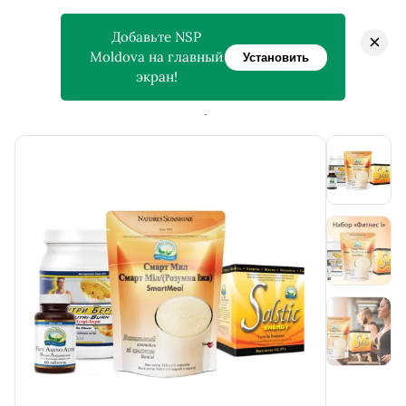
Добавьте NSP
×
Moldova на главный
Установить
экран!
>
>
Главная
Магазин
Набор «Фитнес I»