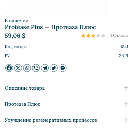
В наличии
Protease Plus — Протеаза Плюс
59,06
$
1 Отзывы
Код товара
1841
PV
26,71
+
Описание товара
Восстановление дефицита протеолитических
+
Протеаза Плюс
ферментов;
Нормализация микрофлоры ЖКТ;
Неотъемлемой частью любой биохимической реакции,
+
Улучшение регенеративных процессов
Улучшение процессов расщепления и усвоения белков;
протекающей в человеческом организме, являются
Иммуномодулирующее воздействие;
ферменты. Сама же ферментация, по сути, это процесс
Системная энзимотерапия (СЭ) – это направление в