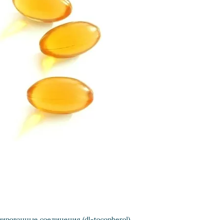
ированные соединения (dl-tocopherol).