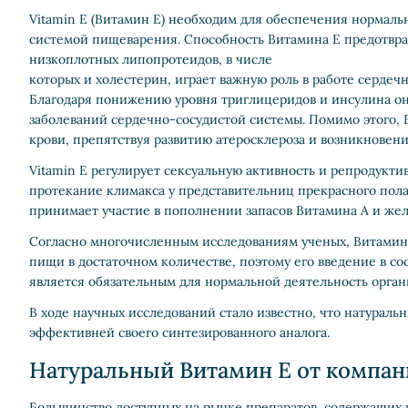
Vitamin E (Витамин E) необходим для обеспечения нормаль
системой пищеварения. Способность Витамина E предотвр
низкоплотных липопротеидов, в числе
которых и холестерин, играет важную роль в работе сердеч
Благодаря понижению уровня триглицеридов и инсулина он
заболеваний сердечно-сосудистой системы. Помимо этого, 
крови, препятствуя развитию атеросклероза и возникновен
Vitamin E регулирует сексуальную активность и репродукт
протекание климакса у представительниц прекрасного пола.
принимает участие в пополнении запасов Витамина A и желе
Согласно многочисленным исследованиям ученых, Витамин
пищи в достаточном количестве, поэтому его введение в со
является обязательным для нормальной деятельность орган
В ходе научных исследований стало известно, что натураль
эффективней своего синтезированного аналога.
Натуральный Витамин E от компан
Большинство доступных на рынке препаратов, содержащих в 