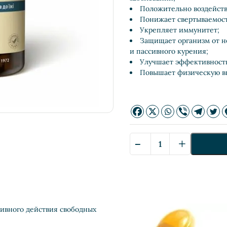
Положительно воздейст
Понижает свертываемост
Укрепляет иммунитет;
Защищает организм от н
и пассивного курения;
Улучшает эффективность
Повышает физическую в
-
+
Количество
Vitamin
E
—
Витамин
Е
тивного действия свободных