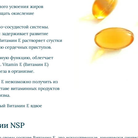
ного усвоения жиров
ащать окисление
но-сосудистой системы.
 задерживает развитие
Витамин E растворяет сгустки
ию сердечных приступов.
ивную функцию, облегчает
 Vitamin E (Витамин E)
за в организме.
 E невозможно получить из
ставе витаминных продуктов
изма.
ный Витамин E вдвое
ии NSP
своем составе Витамин E, это искусственные, химически синтез