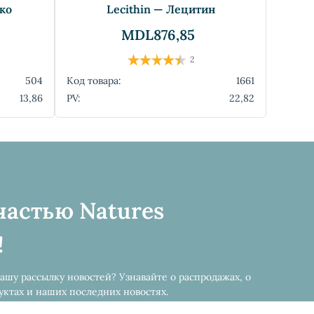
рко
Lecithin — Лецитин
MDL876,85
2
504
Код товара:
1661
13,86
PV:
22,82
частью Natures
!
ашу рассылку новостей? Узнавайте о распродажах, о
ктах и наших последних новостях.