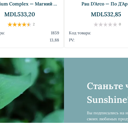
Magnesium Complex — Магний Хелат
Pau D’Arco — По Д’А
MDL533,20
MDL532,85
2
0
ра:
1859
Код товара:
13,88
PV:
Станьте 
Sunshine
Вы подписались на н
своих любимых проду