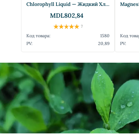
Chlorophyll Liquid — Жидкий Хлорофилл
MDL802,84
7
Код товара:
1580
Код това
PV:
20,89
PV: