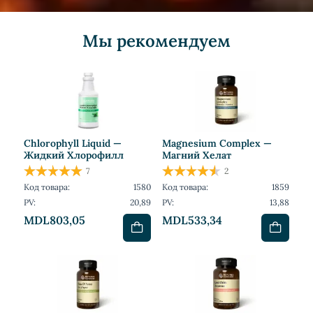
Мы рекомендуем
Chlorophyll Liquid —
Magnesium Complex —
Жидкий Хлорофилл
Магний Хелат
7
2
Код товара:
1580
Код товара:
1859
PV:
20,89
PV:
13,88
MDL803,05
MDL533,34