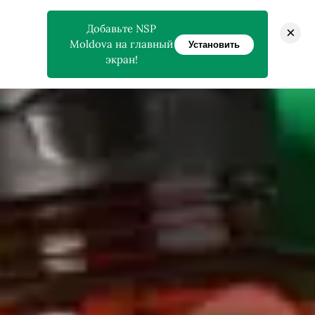
Добавьте NSP
×
Moldova на главный
Установить
экран!