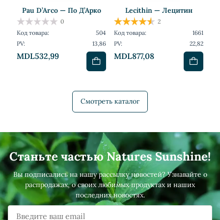
Pau D’Arco — По Д’Арко
Lecithin — Лецитин
0
2
Код товара:
504
Код товара:
1661
PV:
13,86
PV:
22,82
MDL532,99
MDL877,08
Смотреть каталог
Станьте частью Natures Sunshine!
Вы подписались на нашу рассылку новостей? Узнавайте о
распродажах, о своих любимых продуктах и наших
последних новостях.