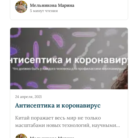
Мельникова Марина
красиво, особенно для девушек.
5 минут чтения
Многообразие женских причесок
объединяет одно -волосы должны быть
здоровыми, красивыми и блестящими.
24 апреля, 2021
Антисептика и коронавирус
Китай поражает весь мир не только
масштабами новых технологий, научными
исследованиями, уровнем промышленности