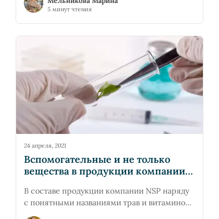
Мельникова Марина
и медицины, но и малоизученным пока
5 минут чтения
наукой коронавирусом 2019-nCoV.
24 апреля, 2021
Вспомогательные и не только
вещества в продукции компании
NSP
В составе продукции компании NSP наряду
с понятными названиями трав и витаминов
можно встретить вещества, которые