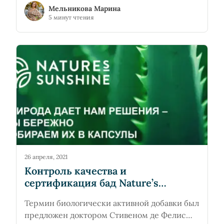
Мельникова Марина
биодобавками вот уже почти 50 лет.
5 минут чтения
26 апреля, 2021
Контроль качества и
сертификация бад Nature’s
Sunshine Products
Термин биологически активной добавки был
предложен доктором Стивеном де Фелис