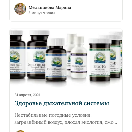
основателем и председателем Фонда
Мельникова Марина
инноваций в медицине (FIM) в 1989 году для
5 минут чтения
описания продуктов питания и
фармацевтического производства.
24 апреля, 2021
Здоровье дыхательной системы
Нестабильные погодные условия,
загрязнённый воздух, плохая экология, смог
и пыль городских улиц, курение — все это