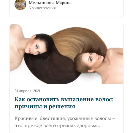
Мельникова Марина
сказывается на функциях органов дыхания.
5 минут чтения
Сегодня проблема уязвимости
бронхопульмональной системы особенно
актуальна.
24 апреля, 2021
Как остановить выпадение волос:
причины и решения
Красивые, блестящие, ухоженные волосы –
это, прежде всего признак здоровья
человека. Не говоря уже о том, что это