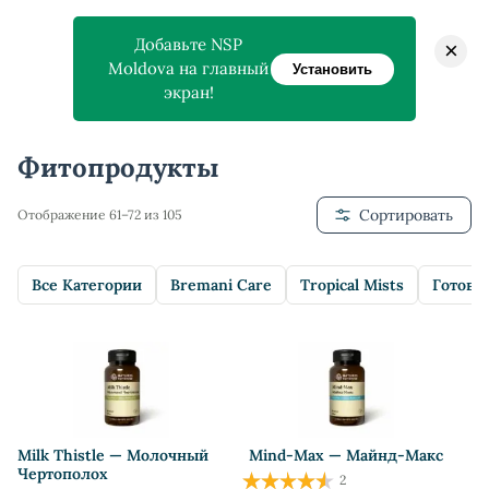
Добавьте NSP
×
Moldova на главный
Установить
экран!
Главная
>
Магазин
>
Фитопродукты
Фитопродукты
Сортировать
Отображение 61–72 из 105
Все Категории
Bremani Care
Tropical Mists
Готовы
Milk Thistle — Молочный
Mind-Max — Майнд-Макс
Чертополох
2