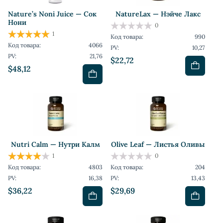
Nature’s Noni Juice — Сок
NatureLax — Нэйче Лакс
Нони
0
1
Код товара:
990
Код товара:
4066
PV:
10,27
PV:
21,76
$22,72
$48,12
Nutri Calm — Нутри Калм
Olive Leaf — Листья Оливы
1
0
Код товара:
4803
Код товара:
204
PV:
16,38
PV:
13,43
$36,22
$29,69