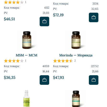
1
Код товара:
3134
Код товара:
4112
PV:
32,65
PV:
21,03
$72,19
$46,51
MSM — МСМ
Mоrinda — Моринда
1
2
Код товара:
4059
Код товара:
22752
PV:
16,44
PV:
21,66
$36,35
$47,93