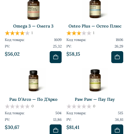
Omega 3 — Омега 3
Osteo Plus — Остео Плюс
1
1
Код товара:
1609
Код товара:
1806
PV:
25,32
PV:
26,29
$56,02
$58,15
Pau D’Arco — По Д’Арко
Paw Paw — Пау Пау
0
0
Код товара:
504
Код товара:
515
PV:
13,86
PV:
36,81
$30,67
$81,41