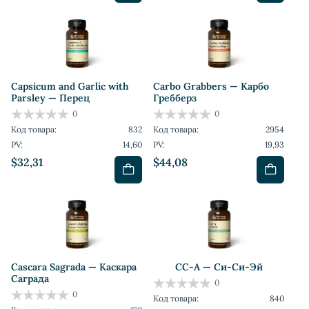
Capsicum and Garlic with
Carbo Grabbers — Карбо
Parsley — Перец
Гребберз
0
0
Код товара:
832
Код товара:
2954
PV:
14,60
PV:
19,93
$32,31
$44,08
Cascara Sagrada — Каскара
CC-A — Си-Си-Эй
Саграда
0
0
Код товара:
840