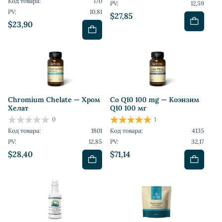
Код товара:
170
PV:
12,59
PV:
10,81
$27,85
$23,90
Chromium Chelate — Хром
Co Q10 100 mg — Коэнзим
Хелат
Q10 100 мг
0
1
Код товара:
1801
Код товара:
4135
PV:
12,85
PV:
32,17
$28,40
$71,14