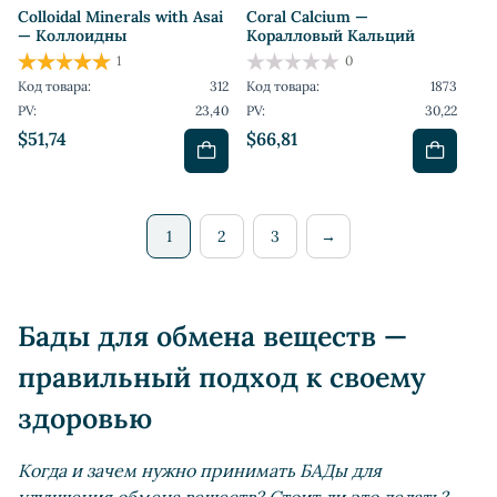
Colloidal Minerals with Asai
Coral Calcium —
— Коллоидны
Коралловый Кальций
1
0
Код товара:
312
Код товара:
1873
PV:
23,40
PV:
30,22
$51,74
$66,81
1
2
3
→
Бады для обмена веществ —
правильный подход к своему
здоровью
Когда и зачем нужно принимать БАДы для