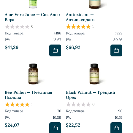
Aloe Vera Juice — Сок Алоэ
Antioxidant —
Вера
Антиоксидант
0
1
Код товара:
4186
Код товара:
1825
PV:
18,67
PV:
30,26
$41,29
$66,92
Bee Pollen — Пчелиная
Black Walnut — Грецкий
Пыльца
Орех
1
0
Код товара:
70
Код товара:
90
PV:
10,89
PV:
10,19
$24,07
$22,52