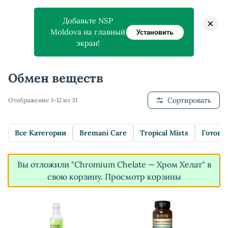
Добавьте NSP
×
Moldova на главный
Установить
экран!
Главная
>
Магазин
>
Обмен веществ
Обмен веществ
Сортировать
Отображение 1–12 из 31
Все Категории
Bremani Care
Tropical Mists
Готовы
Вы отложили "Chromium Chelate — Хром Хелат" в
свою корзину.
Просмотр корзины