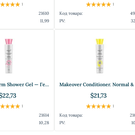
1
1
21610
Код товара:
4
11,99
PV:
32
Magnolia Charm Shower Gel — Гель для ду
$22,73
$21,73
1
1
21614
Код товара:
21
10,28
PV:
10