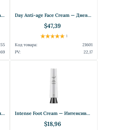
Cocoa Butter Cream — Крем с Маслом Какао
Day Anti-age Face Cream — Дневной антиво
$47,39
1
555
Код товара:
21601
,69
PV:
22,17
Gel Silver Shield — Гель Серебряный Щит
Intense Foot Cream — Интенсивный крем дл
$18,96