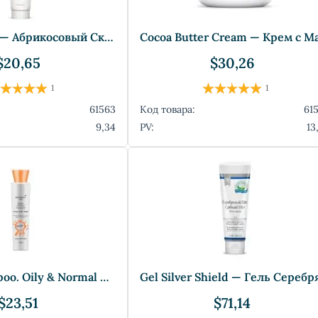
Apri-Cleanse — Абрикосовый Скраб
$20,65
$30,26
1
1
61563
Код товара:
61
9,34
PV:
13
Energy Shampoo. Oily & Normal Hair. — Ша
$23,51
$71,14