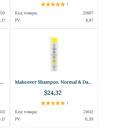
1
950
Код товара:
21607
,17
PV:
8,87
Makeover Conditioner. Normal & Damaged H
Makeover Shampoo. Normal & Damaged Hair
$24,32
1
613
Код товара:
21612
,17
PV:
11,39