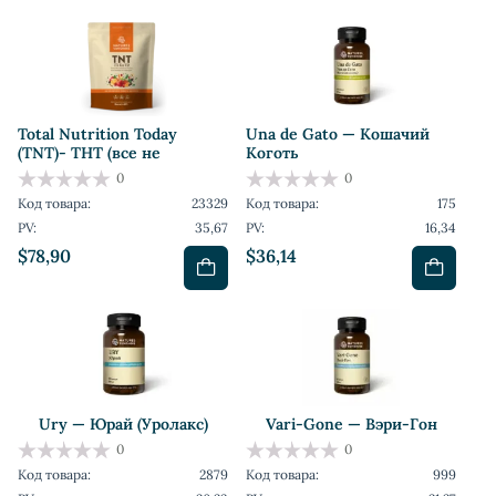
Total Nutrition Today
Una de Gato — Кошачий
(TNT)- ТНТ (все не
Коготь
0
0
Код товара:
23329
Код товара:
175
PV:
35,67
PV:
16,34
$78,90
$36,14
Ury — Юрай (Уролакс)
Vari-Gone — Вэри-Гон
0
0
Код товара:
2879
Код товара:
999