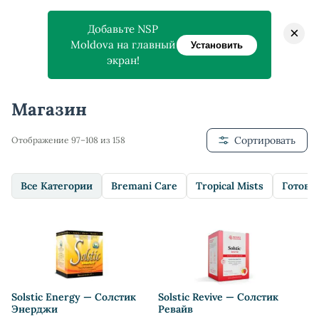
Добавьте NSP
×
Moldova на главный
Установить
экран!
Главная
>
Магазин
>
Магазин
Сортировать
Отображение 97–108 из 158
Все Категории
Bremani Care
Tropical Mists
Готовы
Solstic Energy — Солстик
Solstic Revive — Солстик
Энерджи
Ревайв