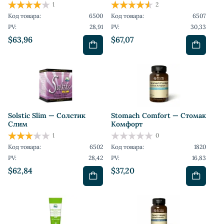
1
2
Код товара:
6500
Код товара:
6507
PV:
28,91
PV:
30,33
$63,96
$67,07
Solstic Slim — Солстик
Stomach Comfort — Стомак
Слим
Комфорт
1
0
Код товара:
6502
Код товара:
1820
PV:
28,42
PV:
16,83
$62,84
$37,20