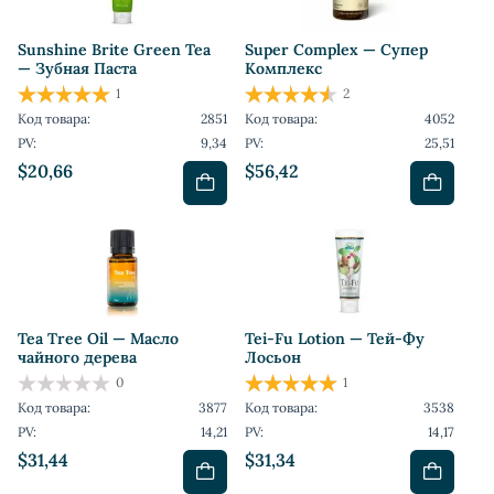
Sunshine Brite Green Tea
Super Complex — Супер
— Зубная Паста
Комплекс
1
2
Код товара:
2851
Код товара:
4052
PV:
9,34
PV:
25,51
$20,66
$56,42
Tea Tree Oil — Масло
Tei-Fu Lotion — Тей-Фу
чайного дерева
Лосьон
0
1
Код товара:
3877
Код товара:
3538
PV:
14,21
PV:
14,17
$31,44
$31,34