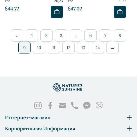
PV:
20,23
PV:
21,27
$44,72
$47,02
←
1
2
3
...
6
7
8
9
10
11
12
13
14
→
Интернет-магазин
Корпоративная Информация