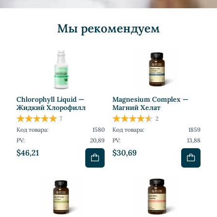
Мы рекомендуем
Chlorophyll Liquid —
Magnesium Complex —
Жидкий Хлорофилл
Магний Хелат
7
2
Код товара:
1580
Код товара:
1859
PV:
20,89
PV:
13,88
$46,21
$30,69