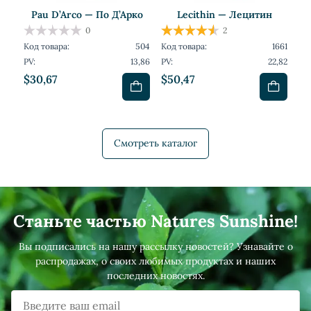
Pau D’Arco — По Д’Арко
Lecithin — Лецитин
0
2
Код товара:
504
Код товара:
1661
PV:
13,86
PV:
22,82
$30,67
$50,47
Смотреть каталог
Станьте частью Natures Sunshine!
Вы подписались на нашу рассылку новостей? Узнавайте о
распродажах, о своих любимых продуктах и наших
последних новостях.