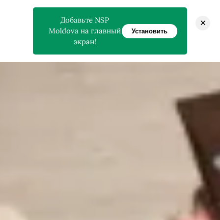
Добавьте NSP
×
Moldova на главный
Установить
экран!