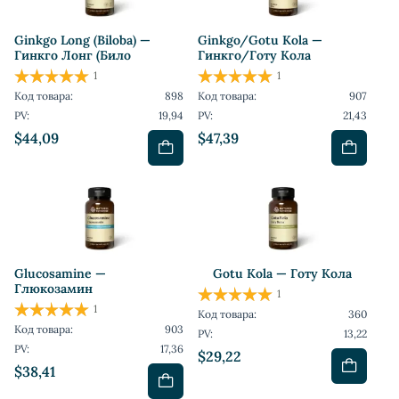
Ginkgo Long (Biloba) —
Ginkgo/Gotu Kola —
Гинкго Лонг (Било
Гинкго/Готу Кола
1
1
Код товара:
898
Код товара:
907
PV:
19,94
PV:
21,43
$44,09
$47,39
Glucosamine —
Gotu Kola — Готу Кола
Глюкозамин
1
1
Код товара:
360
Код товара:
903
PV:
13,22
PV:
17,36
$29,22
$38,41