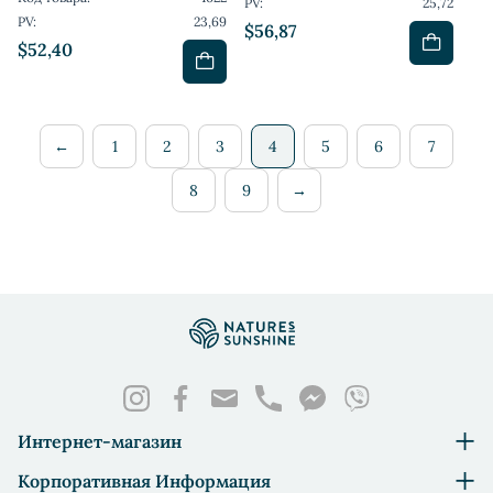
PV:
25,72
PV:
23,69
$56,87
$52,40
←
1
2
3
4
5
6
7
8
9
→
Интернет-магазин
Корпоративная Информация