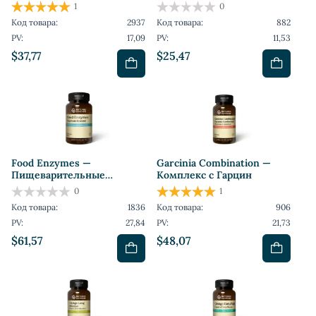
1
0
Код товара:
2937
Код товара:
882
PV:
17,09
PV:
11,53
$37,77
$25,47
Food Enzymes —
Garcinia Combination —
Пищеварительные
Комплекс с Гарцин
Ферменты
0
1
Код товара:
1836
Код товара:
906
PV:
27,84
PV:
21,73
$61,57
$48,07