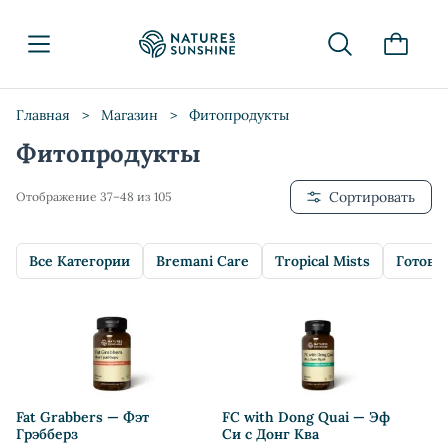
Главная
>
Магазин
>
Фитопродукты
Фитопродукты
Сортировать
Отображение 37–48 из 105
Все Категории
Bremani Care
Tropical Mists
Готовы
Fat Grabbers — Фэт
FC with Dong Quai — Эф
Грэбберз
Си с Донг Ква