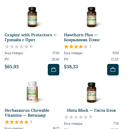
Grapine with Protectors —
Hawthorn Plus —
Грэпайн с Прот
Боярышник Плюс
0
1
Код товара:
1750
Код товара:
930
PV:
29,81
PV:
17,33
$65,93
$38,33
Herbasaurus Сhewable
Hista Block — Гиста Блок
Vitamins — Витазавр
0
2
Код товара:
776
Код товара:
1622