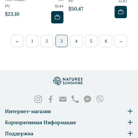
PV:
22,82
PV:
10,44
$50,47
$23,10
←
1
2
3
4
5
6
→
Интернет-магазин
Корпоративная Информация
Поддержка