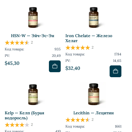
HSN-W — Эйч-Эс-Эн
Iron Chelate — Железо
Хелат
2
2
Код товара:
935
Код товара:
1784
PV:
20,49
PV:
14,65
$45,30
$32,40
Kelp — Келп (Бурая
Lecithin — Лецитин
водоросль)
2
2
Код товара:
1661
Код товара:
410