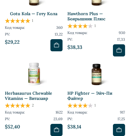
Gotu Kola — Готу Кола
Hawthorn Plus —
Боярышник Плюс
1
1
Код товара:
360
Код товара:
930
PV:
13,22
PV:
17,33
$29,22
$38,33
Herbasaurus Сhewable
HP Fighter — Эйч-Пи
Vitamins — Витазавр
Файтер
2
1
Код товара:
1622
Код товара:
917
PV:
23,69
PV:
17,25
$52,40
$38,14