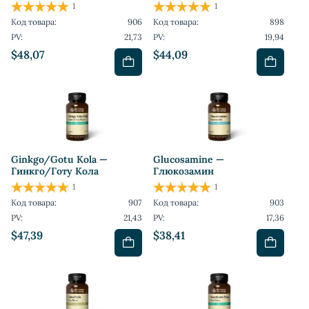
1
1
Код товара:
906
Код товара:
898
PV:
21,73
PV:
19,94
$48,07
$44,09
Ginkgo/Gotu Kola —
Glucosamine —
Гинкго/Готу Кола
Глюкозамин
1
1
Код товара:
907
Код товара:
903
PV:
21,43
PV:
17,36
$47,39
$38,41