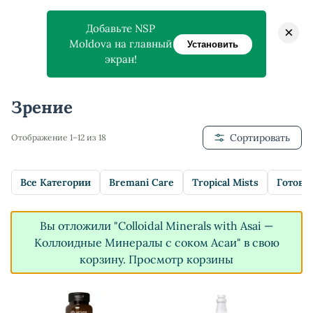
Добавьте NSP
×
Moldova на главный
Установить
экран!
Главная
>
Магазин
>
Зрение
Зрение
Сортировать
Отображение 1–12 из 18
Все Категории
Bremani Care
Tropical Mists
Готовы
Вы отложили "Colloidal Minerals with Asai —
Коллоидные Минералы с соком Асаи" в свою
корзину.
Просмотр корзины