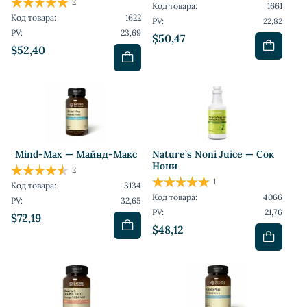
2
Код товара:
1661
Код товара:
1622
PV:
22,82
PV:
23,69
$50,47
$52,40
Mind-Max — Майнд-Макс
Nature’s Noni Juice — Сок
Нони
2
1
Код товара:
3134
Код товара:
4066
PV:
32,65
PV:
21,76
$72,19
$48,12