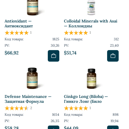
Antioxidant —
Colloidal Minerals with Asai
Антиоксидант
— Коллоидны
1
1
Код товара:
1825
Код товара:
312
PV:
30,26
PV:
23,40
$66,92
$51,74
Defense Maintenance —
Ginkgo Long (Biloba) —
Защитная Формула
Гинкго Лонг (Било
2
1
Код товара:
1654
Код товара:
898
PV:
26,35
PV:
19,94
$58,28
$44,09