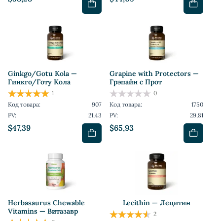
Ginkgo/Gotu Kola —
Grapine with Protectors —
Гинкго/Готу Кола
Грэпайн с Прот
1
0
Код товара:
907
Код товара:
1750
PV:
21,43
PV:
29,81
$47,39
$65,93
Herbasaurus Сhewable
Lecithin — Лецитин
Vitamins — Витазавр
2