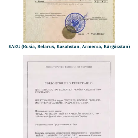
EAEU (Rusia, Belarus, Kazahstan, Armenia, Kârgâzstan)