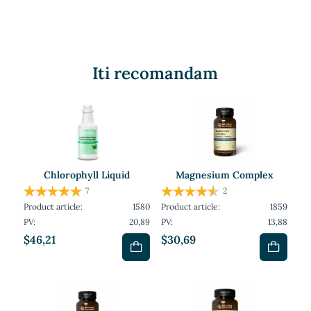
Iti recomandam
Chlorophyll Liquid
Magnesium Complex
7
2
Product article:
1580
Product article:
1859
PV:
20,89
PV:
13,88
$46,21
$30,69