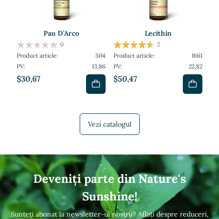
Pau D’Arco
Lecithin
0
2
Product article:
504
Product article:
1661
PV:
13,86
PV:
22,82
$30,67
$50,47
Vezi catalogul
Deveniți parte din Nature's
Sunshine!
Sunteți abonat la newsletter-ul nostru? Aflați despre reduceri,