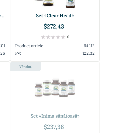
Set «Sănătatea tractului digestiv ca bază»
Set «Clear Head»
$272,43
0
201
Product article:
64212
,26
PV:
122,32
Vândut!
Set «Inima sănătoasă»
$237,38