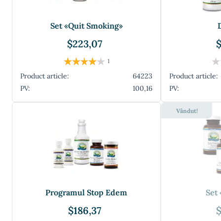
Set «Quit Smoking»
$223,07
$
1
Product article:
64223
Product article:
PV:
100,16
PV:
Vândut!
Programul Stop Edem
Set 
$186,37
$