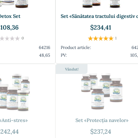
Detox Set
108,36
$234,41
0
1
64216
Product article:
64
48,65
PV:
105
Vândut!
«Anti-stres»
Set «Protecția navelor»
242,44
$237,24