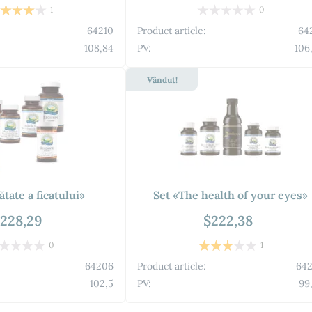
1
0
64210
Product article:
64
108,84
PV:
106
Vândut!
ătate a ficatului»
Set «The health of your eyes»
228,29
$222,38
0
1
64206
Product article:
64
102,5
PV:
99