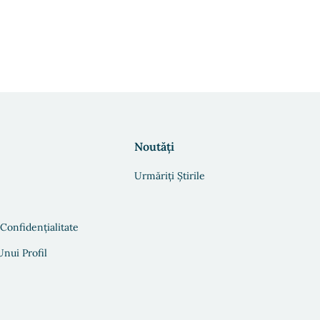
Noutăți
Urmăriți Știrile
 Confidențialitate
nui Profil