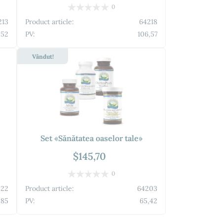
0
213
Product article:
64218
,52
PV:
106,57
Vândut!
Set «Sănătatea oaselor tale»
$145,70
0
222
Product article:
64203
,85
PV:
65,42