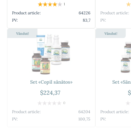
1
Product article:
64226
Product article:
PV:
83,7
PV:
Vândut!
Vândut!
Set «Copil sănătos»
Set «Săn
$224,37
$
0
Product article:
64204
Product article:
PV:
100,75
PV: