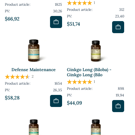
1
Product article:
1825
Product article:
312
PV:
30,26
PV:
23,40
$66,92
$51,74
Defense Maintenance
Ginkgo Long (Biloba) -
Ginkgo Long (Bilo
2
1
Product article:
1654
Product article:
898
PV:
26,35
PV:
19,94
$58,28
$44,09