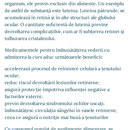
organism, ele provin exclusiv din alimente. Un exemplu
de astfel de substanță este luteina. Luteina pătrunde, se
acumulează în retină și în alte structuri ale globului
ocular. O cantitate suficientă de luteină previne
dezvoltarea complicațiilor, cum ar fi subțierea retinei și
tulburarea cristalinului.
Medicamentele pentru îmbunătățirea vederii cu
admiterea la curs aduc următoarele beneficii:
accelerează procesul de reînnoire celulară a țesutului
ocular;
reduc riscul dezvoltării leziunilor retiniene;
asigură protecție împotriva influenței negative a
factorilor externi;
previn dezvoltarea sindromului ochilor uscați;
îmbunătățesc circulația sângelui în vasele retiniene,
ceea ce asigură o nutriție mai bună a țesuturilor
Cu consumul regulat de suplimente alimentare, se