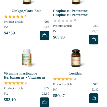
Ginkgo/Gotu Kola
Grapine cu Protectori -
Grapine cu Protectori
1
0
Product article:
907
Product article:
1750
PV:
21,43
PV:
29,81
$47,39
$65,93
Vitamine masticabile
Lecithin
Herbasaurus - Vitasaurus.
2
2
Product article:
1661
Product article:
1622
PV:
22,82
PV:
23,69
$50,47
$52,40