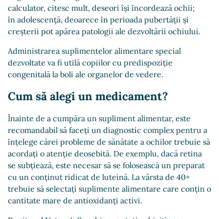
calculator, citesc mult, deseori își încordează ochii;
în adolescență, deoarece în perioada pubertății și
creșterii pot apărea patologii ale dezvoltării ochiului.
Administrarea suplimentelor alimentare special
dezvoltate va fi utilă copiilor cu predispoziție
congenitală la boli ale organelor de vedere.
Cum să alegi un medicament?
Înainte de a cumpăra un supliment alimentar, este
recomandabil să faceți un diagnostic complex pentru a
înțelege cărei probleme de sănătate a ochilor trebuie să
acordați o atenție deosebită. De exemplu, dacă retina
se subțiează, este necesar să se folosească un preparat
cu un conținut ridicat de luteină. La vârsta de 40+
trebuie să selectați suplimente alimentare care conțin o
cantitate mare de antioxidanți activi.