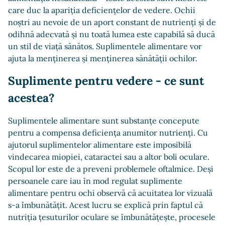
care duc la apariția deficiențelor de vedere. Ochii
noștri au nevoie de un aport constant de nutrienți și de
odihnă adecvată și nu toată lumea este capabilă să ducă
un stil de viață sănătos. Suplimentele alimentare vor
ajuta la menținerea și menținerea sănătății ochilor.
Suplimente pentru vedere - ce sunt
acestea?
Suplimentele alimentare sunt substanțe concepute
pentru a compensa deficiența anumitor nutrienți. Cu
ajutorul suplimentelor alimentare este imposibilă
vindecarea miopiei, cataractei sau a altor boli oculare.
Scopul lor este de a preveni problemele oftalmice. Deși
persoanele care iau în mod regulat suplimente
alimentare pentru ochi observă că acuitatea lor vizuală
s-a îmbunătățit. Acest lucru se explică prin faptul că
nutriția țesuturilor oculare se îmbunătățește, procesele