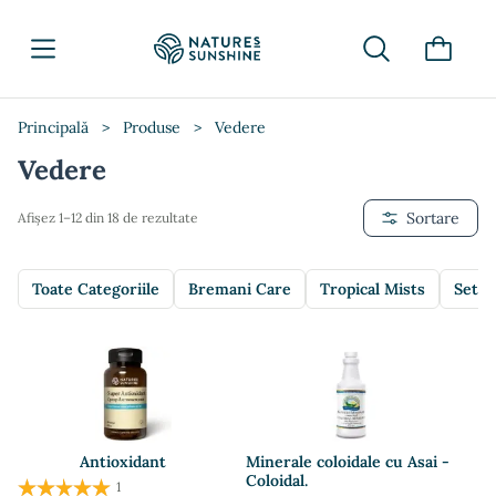
Principală
>
Produse
>
Vedere
Vedere
Sortare
Afișez 1–12 din 18 de rezultate
Toate Categoriile
Bremani Care
Tropical Mists
Setur
Antioxidant
Minerale coloidale cu Asai -
Coloidal.
1