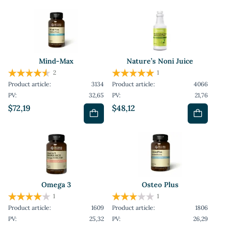
Mind-Max
Nature’s Noni Juice
2
1
Product article:
3134
Product article:
4066
PV:
32,65
PV:
21,76
$72,19
$48,12
Omega 3
Osteo Plus
1
1
Product article:
1609
Product article:
1806
PV:
25,32
PV:
26,29