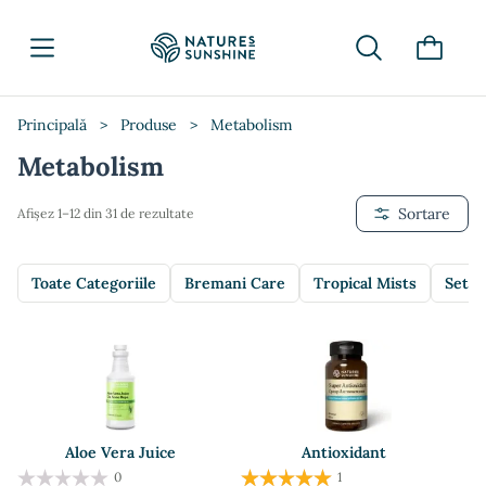
Principală
>
Produse
>
Metabolism
Metabolism
Sortare
Afișez 1–12 din 31 de rezultate
Toate Categoriile
Bremani Care
Tropical Mists
Setur
Aloe Vera Juice
Antioxidant
0
1