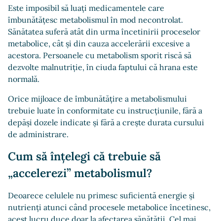
Este imposibil să luați medicamentele care
îmbunătățesc metabolismul în mod necontrolat.
Sănătatea suferă atât din urma încetinirii proceselor
metabolice, cât și din cauza accelerării excesive a
acestora. Persoanele cu metabolism sporit riscă să
dezvolte malnutriție, în ciuda faptului că hrana este
normală.
Orice mijloace de îmbunătățire a metabolismului
trebuie luate în conformitate cu instrucțiunile, fără a
depăși dozele indicate și fără a crește durata cursului
de administrare.
Cum să înțelegi că trebuie să
„accelerezi” metabolismul?
Deoarece celulele nu primesc suficientă energie și
nutrienți atunci când procesele metabolice încetinesc,
acest lucru duce doar la afectarea sănătății. Cel mai