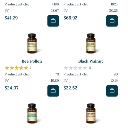
Product article:
4186
Product article:
1825
PV:
18,67
PV:
30,26
$41,29
$66,92
Bee Pollen
Black Walnut
1
0
Product article:
70
Product article:
90
PV:
10,89
PV:
10,19
$24,07
$22,52