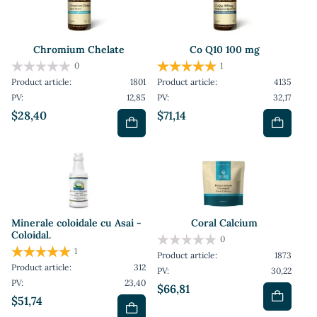
Chromium Chelate
Co Q10 100 mg
0
1
Product article:
1801
Product article:
4135
PV:
12,85
PV:
32,17
$28,40
$71,14
Minerale coloidale cu Asai -
Coral Calcium
Coloidal.
0
1
Product article:
1873
Product article:
312
PV:
30,22
PV:
23,40
$66,81
$51,74