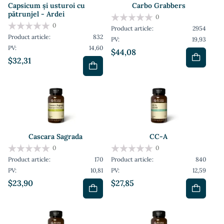
Capsicum și usturoi cu
Carbo Grabbers
pătrunjel - Ardei
0
0
Product article:
2954
Product article:
832
PV:
19,93
PV:
14,60
$44,08
$32,31
Cascara Sagrada
CC-A
0
0
Product article:
170
Product article:
840
PV:
10,81
PV:
12,59
$23,90
$27,85