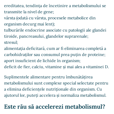
ereditatea, tendinţa de încetinire a metabolismului se
transmite la nivel de gene;
vârsta (odată cu vârsta, procesele metabolice din
organism decurg mai lent);
tulburările endocrine asociate cu patologii ale glandei
tiroide, pancreasului, glandelor suprarenale;
stresul;
alimentația deficitară, cum ar fi eliminarea completă a
carbohidraților sau consumul prea puțin de proteine;
aport insuficient de lichide în organism;
deficit de fier, calciu, vitamine și mai ales a vitaminei D.
Suplimentele alimentare pentru îmbunătățirea
metabolismului sunt complexe special selectate pentru
a elimina deficiențele nutriționale din organism. Cu
ajutorul lor, puteți accelera și normaliza metabolismul.
Este rău să accelerezi metabolismul?