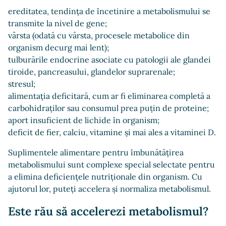
ereditatea, tendinţa de încetinire a metabolismului se
transmite la nivel de gene;
vârsta (odată cu vârsta, procesele metabolice din
organism decurg mai lent);
tulburările endocrine asociate cu patologii ale glandei
tiroide, pancreasului, glandelor suprarenale;
stresul;
alimentația deficitară, cum ar fi eliminarea completă a
carbohidraților sau consumul prea puțin de proteine;
aport insuficient de lichide în organism;
deficit de fier, calciu, vitamine și mai ales a vitaminei D.
Suplimentele alimentare pentru îmbunătățirea
metabolismului sunt complexe special selectate pentru
a elimina deficiențele nutriționale din organism. Cu
ajutorul lor, puteți accelera și normaliza metabolismul.
Este rău să accelerezi metabolismul?