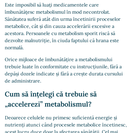
Este imposibil să luați medicamentele care
îmbunătățesc metabolismul în mod necontrolat.
Sănătatea suferă atât din urma încetinirii proceselor
metabolice, cât și din cauza accelerării excesive a
acestora. Persoanele cu metabolism sporit riscă să
dezvolte malnutriție, în ciuda faptului că hrana este
normală.
Orice mijloace de îmbunătățire a metabolismului
trebuie luate în conformitate cu instrucțiunile, fără a
depăși dozele indicate și fără a crește durata cursului
de administrare.
Cum să înțelegi că trebuie să
„accelerezi” metabolismul?
Deoarece celulele nu primesc suficientă energie și
nutrienți atunci când procesele metabolice încetinesc,
acest lucru duce doar la afectarea sănătății. Cel mai