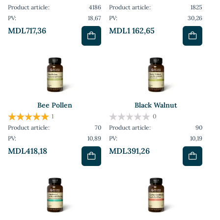
Product article:
4186
Product article:
1825
PV:
18,67
PV:
30,26
MDL717,36
MDL1 162,65
Bee Pollen
Black Walnut
1
0
Product article:
70
Product article:
90
PV:
10,89
PV:
10,19
MDL418,18
MDL391,26