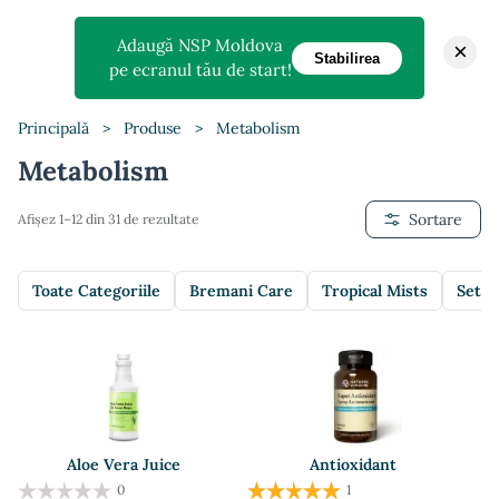
Adaugă NSP Moldova
×
Stabilirea
pe ecranul tău de start!
Principală
>
Produse
>
Metabolism
Metabolism
Sortare
Afișez 1–12 din 31 de rezultate
Toate Categoriile
Bremani Care
Tropical Mists
Setur
Aloe Vera Juice
Antioxidant
0
1