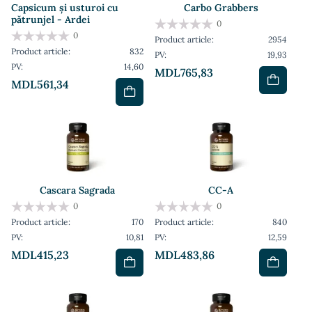
Capsicum și usturoi cu
Carbo Grabbers
pătrunjel - Ardei
0
0
Product article:
2954
Product article:
832
PV:
19,93
PV:
14,60
MDL765,83
MDL561,34
Cascara Sagrada
CC-A
0
0
Product article:
170
Product article:
840
PV:
10,81
PV:
12,59
MDL415,23
MDL483,86