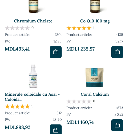
Chromium Chelate
Co Q10 100 mg
0
1
Product article:
1801
Product article:
4135
PV:
12,85
PV:
32,17
MDL493,41
MDL1 235,97
Minerale coloidale cu Asai -
Coral Calcium
Coloidal.
0
1
Product article:
1873
Product article:
312
PV:
30,22
PV:
23,40
MDL1 160,74
MDL898,92