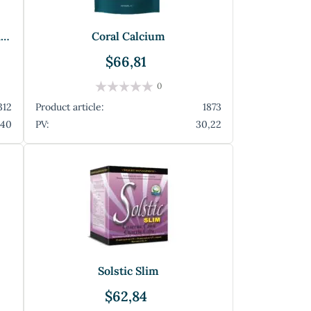
Minerale coloidale cu Asai - Coloidal.
Coral Calcium
$66,81
0
312
Product article:
1873
,40
PV:
30,22
Solstic Slim
$62,84