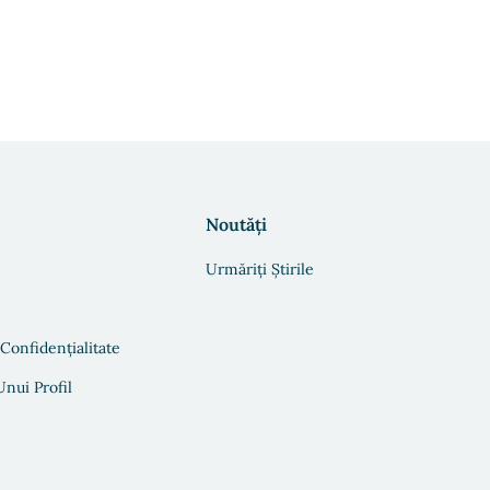
Noutăți
Urmăriți Știrile
 Confidențialitate
nui Profil