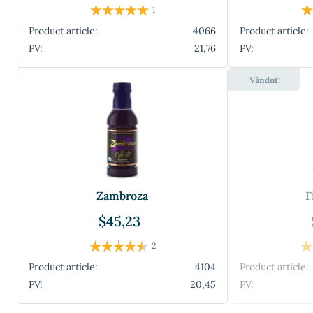
1
Product article:
4066
Product article:
PV:
21,76
PV:
Vândut!
Zambroza
F
$45,23
2
Product article:
4104
Product article:
PV:
20,45
PV: