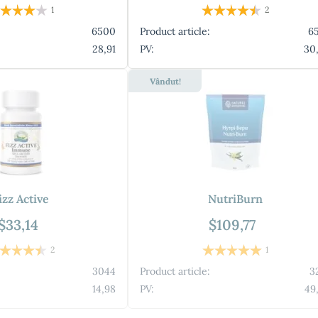
1
2
6500
Product article:
6
28,91
PV:
30
Vândut!
izz Active
NutriBurn
$33,14
$109,77
2
1
3044
Product article:
3
14,98
PV:
49