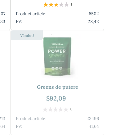
1
507
Product article:
6502
,33
PV:
28,42
Vândut!
Greens de putere
$92,09
0
213
Product article:
23496
,64
PV:
41,64