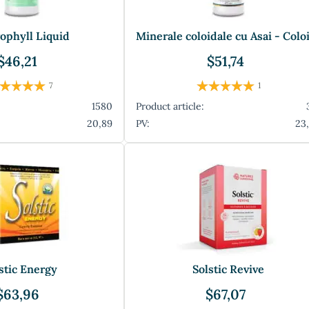
ophyll Liquid
$46,21
$51,74
7
1
1580
Product article:
20,89
PV:
23
stic Energy
Solstic Revive
$63,96
$67,07