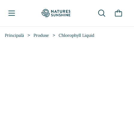
>
>
Principală
Produse
Chlorophyll Liquid