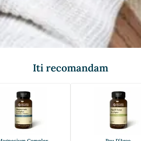
Iti recomandam
Magnesium Complex
Pau D’Arco