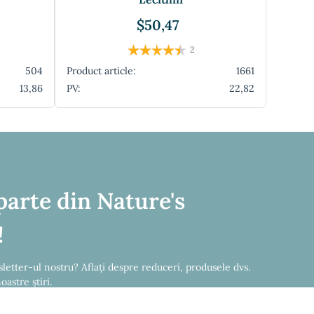
$50,47
2
504
Product article:
1661
13,86
PV:
22,82
parte din Nature's
!
letter-ul nostru? Aflați despre reduceri, produsele dvs.
oastre știri.