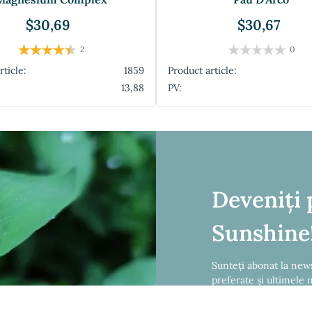
$30,69
$30,67
2
0
rticle:
1859
Product article:
13,88
PV:
Deveniți 
Sunshine
Sunteți abonat la news
preferate și ultimele n