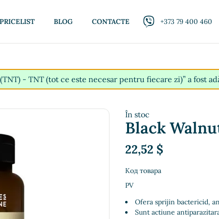
PRICELIST
BLOG
CONTACTE
+373 79 400 460
(TNT) - TNT (tot ce este necesar pentru fiecare zi)” a fost ad
În stoc
Black Walnu
22,52
$
Код товара
PV
Ofera sprijin bactericid, a
Sunt actiune antiparazitar