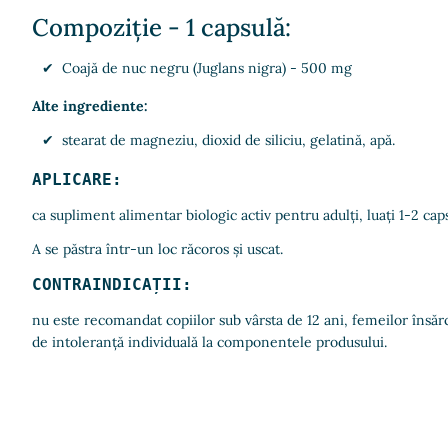
Compoziție - 1 capsulă:
Coajă de nuc negru (Juglans nigra) - 500 mg
Alte ingrediente:
stearat de magneziu, dioxid de siliciu, gelatină, apă.
APLICARE:
ca supliment alimentar biologic activ pentru adulți, luați 1-2 caps
A se păstra într-un loc răcoros și uscat.
CONTRAINDICAȚII:
nu este recomandat copiilor sub vârsta de 12 ani, femeilor însărc
de intoleranță individuală la componentele produsului.