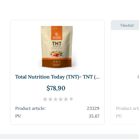
Vândut!
Total Nutrition Today (TNT)- TNT (toate nu
$78,90
0
Product article:
23329
Product art
PV:
35,67
PV: