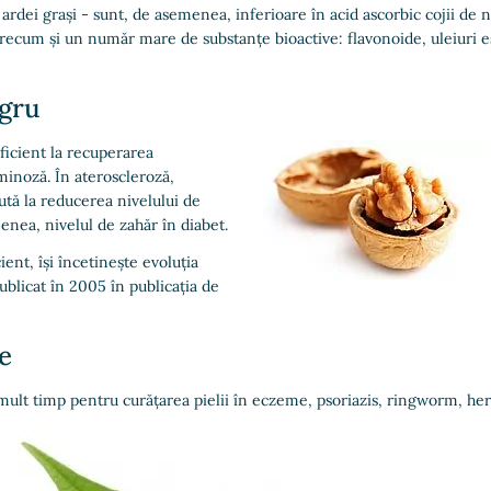
 ardei grași - sunt, de asemenea, inferioare în acid ascorbic cojii de 
ecum și un număr mare de substanțe bioactive: flavonoide, uleiuri esen
egru
eficient la recuperarea
minoză. În ateroscleroză,
jută la reducerea nivelului de
nea, nivelul de zahăr în diabet.
ent, își încetinește evoluția
blicat în 2005 în publicația de
e
mult timp pentru curățarea pielii în eczeme, psoriazis, ringworm, her