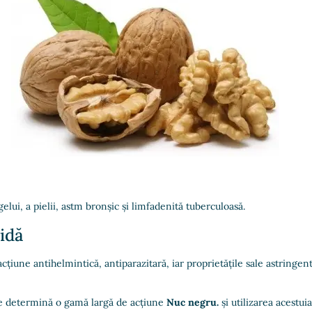
ui, a pielii, astm bronșic și limfadenită tuberculoasă.
cidă
acțiune antihelmintică, antiparazitară, iar proprietățile sale astringe
le determină o gamă largă de acțiune
Nuc negru.
și utilizarea acestuia