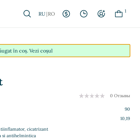
1
RU
RO
ăugat în coș.
Vezi coșul
t
0 Отзывы
90
10,19
ntiinflamator, cicatrizant
a si antihelmintica