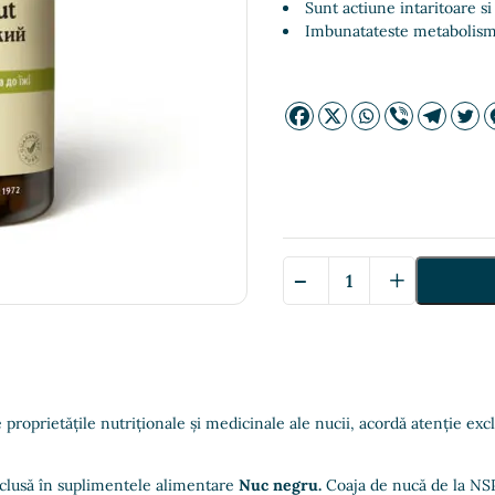
Sunt actiune intaritoare si
Imbunatateste metabolism
-
+
Cantitate
Black
Walnut
—
Грецкий
Орех
proprietățile nutriționale și medicinale ale nucii, acordă atenție exc
inclusă în suplimentele alimentare
Nuc negru.
Coaja de nucă de la NSP 