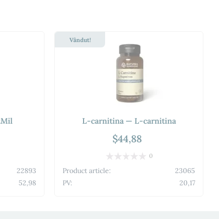
Vândut!
Mil
L-carnitina — L-carnitina
$44,88
0
22893
Product article:
23065
52,98
PV:
20,17