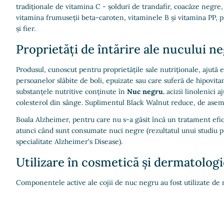
tradiționale de vitamina C - șolduri de trandafir, coacăze negre,
vitamina frumuseții beta-caroten, vitaminele B și vitamina PP, pr
și fier.
Proprietăți de întărire ale nucului n
Produsul, cunoscut pentru proprietățile sale nutriționale, ajută 
persoanelor slăbite de boli, epuizate sau care suferă de hipovita
substanțele nutritive conținute în
Nuc negru.
acizii linolenici a
colesterol din sânge. Suplimentul Black Walnut reduce, de aseme
Boala Alzheimer, pentru care nu s-a găsit încă un tratament efici
atunci când sunt consumate nuci negre (rezultatul unui studiu pu
specialitate Alzheimer's Disease).
Utilizare în cosmetică și dermatologi
Componentele active ale cojii de nuc negru au fost utilizate de 