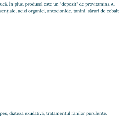
nucă. În plus, produsul este un "depozit" de provitamina A,
țiale, acizi organici, antocionide, tanini, săruri de cobalt
pes, diateză exudativă, tratamentul rănilor purulente.