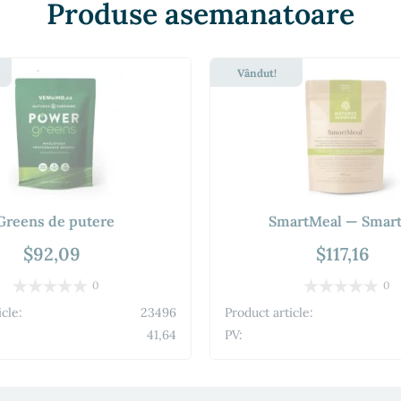
Produse asemanatoare
Vândut!
Greens de putere
SmartMeal — Smart
$92,09
$117,16
0
0
icle:
23496
Product article:
41,64
PV: