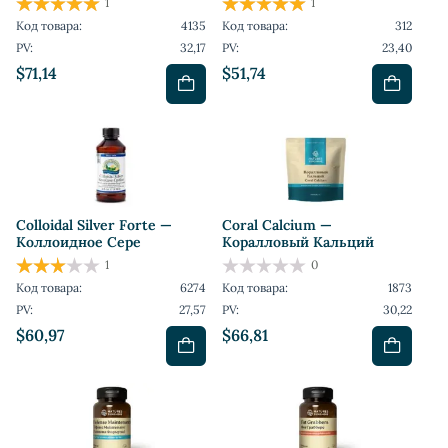
1
1
Код товара:
4135
Код товара:
312
PV:
32,17
PV:
23,40
$71,14
$51,74
Colloidal Silver Forte —
Coral Calcium —
Коллоидное Сере
Коралловый Кальций
1
0
Код товара:
6274
Код товара:
1873
PV:
27,57
PV:
30,22
$60,97
$66,81