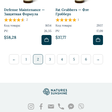
Defense Maintenance —
Fat Grabbers — Фэт
Защитная Формула
Грэбберз
2
1
Код товара:
1654
Код товара:
2937
PV:
26,35
PV:
17,09
$58,28
$37,77
←
1
2
3
4
5
6
→