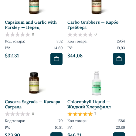
Capsicum and Garlic with
Carbo Grabbers — Карбо
Parsley — Перец
Гребберз
0
0
Код товара:
832
Код товара:
2954
PV:
14,60
PV:
19,93
$32,31
$44,08
Cascara Sagrada — Каскара
Chlorophyll Liquid —
Саграда
Жидкий Хлорофилл
0
7
Код товара:
170
Код товара:
1580
PV:
10,81
PV:
20,89
$23,90
$46,21