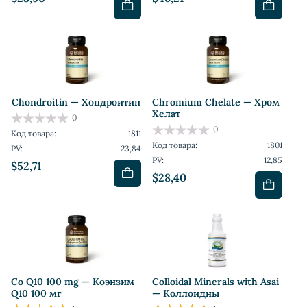
Chondroitin — Хондроитин
Chromium Chelate — Хром
Хелат
0
0
Код товара:
1811
Код товара:
1801
PV:
23,84
PV:
12,85
$52,71
$28,40
Co Q10 100 mg — Коэнзим
Colloidal Minerals with Asai
Q10 100 мг
— Коллоидны