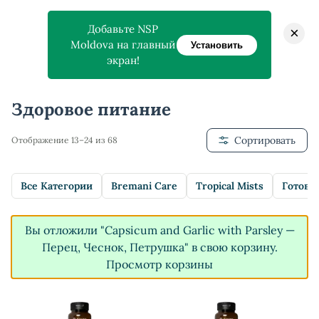
Добавьте NSP
×
Moldova на главный
Установить
экран!
Главная
>
Магазин
>
Здоровое питание
Здоровое питание
Сортировать
Отображение 13–24 из 68
Все Категории
Bremani Care
Tropical Mists
Готовы
Вы отложили "Capsicum and Garlic with Parsley —
Перец, Чеснок, Петрушка" в свою корзину.
Просмотр корзины